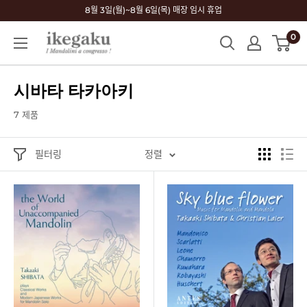
콘
8월 3일(월)~8월 6일(목) 매장 임시 휴업
텐
0
Mandolin
츠
&
로
Guitar
건
시바타 타카아키
Shop
너
ikegaku
뛰
7 제품
기
필터링
정렬