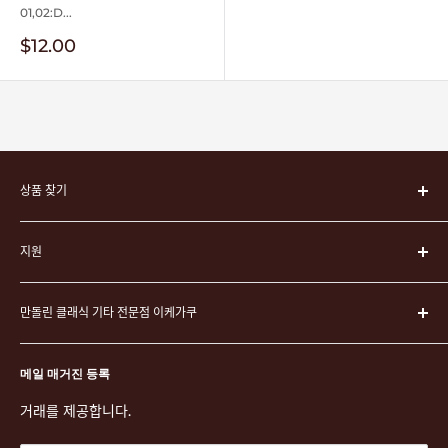
01,02:D...
판
$12.00
매
가
격
상품 찾기
악기
지원
악기 케이스
弦
운영회사
픽
만돌린 클래식 기타 전문점 이케가쿠
이케가쿠에 대하여
연주 용품
쇼핑 가이드
〒171-0021 도쿄도 도시마구 니시이케부쿠로 3-23-5 아시자와 빌
문구 및 액세서리
특정 상거래법에 따른 표시
메일 매거진 등록
딩 2F
악보
개인 정보 보호 정책
거래를 제공합니다.
TEL. 03-5952-1391 / FAX. 03-5952-1392
CD
이용 약관
도쿄도 공안위원회 고물상 허가 제305501406268호