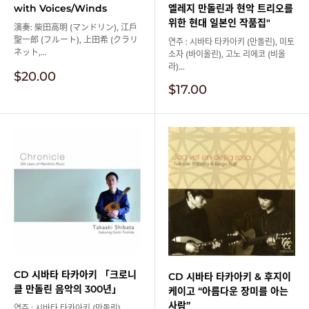
with Voices/Winds
엘레지 만돌린과 현악 트리오를
위한 현대 일본인 작품집"
演奏: 柴田高明 (マンドリン), 江戸
聖一郎 (フルート), 上田希 (クラリ
연주 : 시바타 타카아키 (만돌린), 미토
ネット,...
소자 (바이올린), 고노 리에코 (비올
라)...
판
$20.00
매
판
$17.00
가
매
격
가
격
CD 시바타 타카아키 「크로니
CD 시바타 타카아키 & 후지이
클 만돌린 음악의 300년」
케이고 “아름다운 장미를 아는
사람”
연주 : 시바타 타카아키 (만돌린)