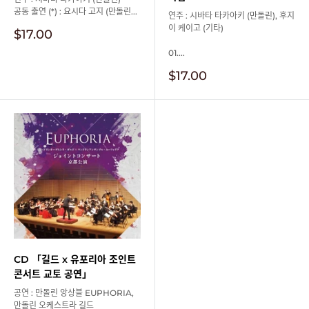
공동 출연 (*) : 요시다 고지 (만돌린...
연주 : 시바타 타카아키 (만돌린), 후지
이 케이고 (기타)
판
$17.00
매
01....
가
격
판
$17.00
매
가
격
CD 「길드 x 유포리아 조인트
콘서트 교토 공연」
공연 : 만돌린 앙상블 EUPHORIA,
만돌린 오케스트라 길드