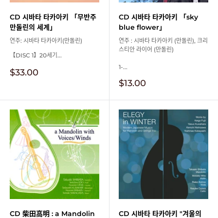
CD 시바타 타카아키 「무반주
CD 시바타 타카아키 「sky
만돌린의 세계」
blue flower」
연주: 시바타 타카아키(만돌린)
연주 : 시바타 타카아키 (만돌린), 크리
스티안 라이어 (만돌린)
【DISC 1】20세기...
1-...
판
$33.00
매
판
$13.00
가
매
격
가
격
CD 柴田高明 : a Mandolin
CD 시바타 타카아키 "겨울의