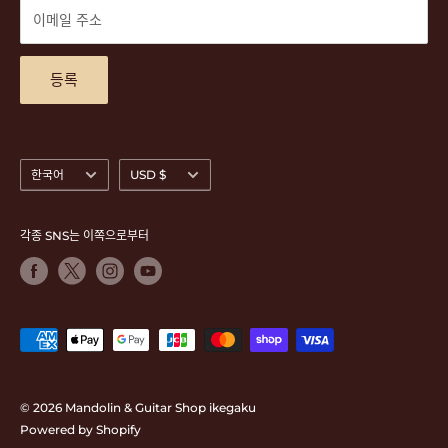
DVD
상품 검색
이메일 주소
티켓
문의
악기 대여
액세스 맵
등록
언
통
한국어
USD $
어
화
각종 SNS는 이쪽으로부터
© 2026 Mandolin & Guitar Shop ikegaku
Powered by Shopify