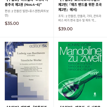
중주곡 제2권 (Nos.4~6)”
제2번(『재즈 밴드를 위한 조곡
제2번』에서)
편성: 2 만돌린 빌덴=휴스겐편(파트보
만)
조직 : 2 만돌린, 만돌라, 기타, 콘트라
버스 버거 편곡 점수 및 파트 악...
판
$35.00
매
판
$39.00
가
매
격
가
격