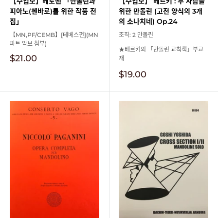
【수입보】베토벤 「만돌린과
【수입보】 베르키 : 두 사람을
피아노(첸바로)를 위한 작품 전
위한 만돌린 (고전 양식의 3개
집」
의 소나치네) Op.24
【MN,PF/CEMB】[테베스편](MN
조직: 2 만돌린
파트 악보 첨부)
★베르키의 「만돌린 교칙책」부교
판
$21.00
재
매
판
$19.00
가
매
격
가
격