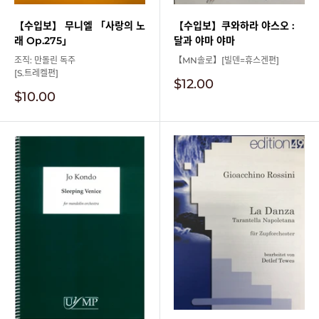
【수입보】 무니엘 「사랑의 노
【수입보】쿠와하라 야스오 :
래 Op.275」
달과 야마 야마
조직: 만돌린 독주
【MN솔로】[빌덴=휴스겐편]
[S.트레켈편]
판
$12.00
판
매
$10.00
매
가
가
격
격