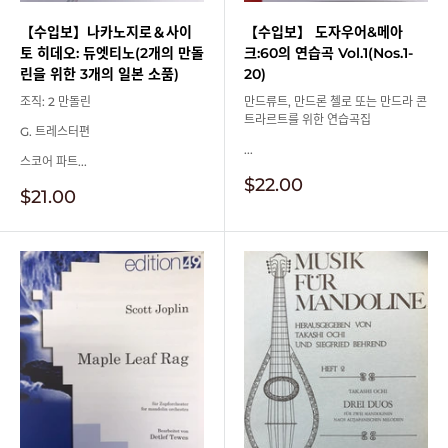
【수입보】나카노지로＆사이
【수입보】 도자우어&메아
토 히데오: 듀엣티노(2개의 만돌
크:60의 연습곡 Vol.1(Nos.1-
린을 위한 3개의 일본 소품)
20)
조직: 2 만돌린
만드류트, 만드론 첼로 또는 만드라 콘
트라르트를 위한 연습곡집
G. 트레스터편
...
스코어 파트...
판
$22.00
판
$21.00
매
매
가
가
격
격