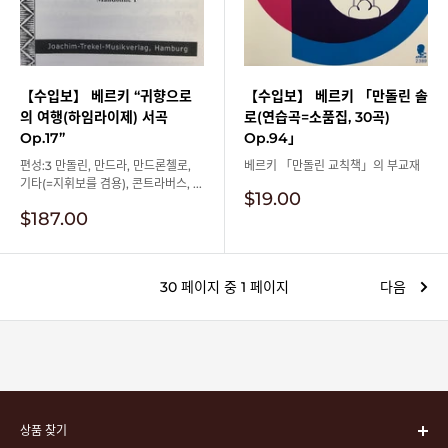
【수입보】 베르키 “귀향으로
【수입보】 베르키 「만돌린 솔
의 여행(하임라이제) 서곡
로(연습곡=소품집, 30곡)
Op.17”
Op.94」
편성:3 만돌린, 만드라, 만드론첼로,
베르키 「만돌린 교칙책」의 부교재
기타(=지휘보를 겸용), 콘트라버스, ...
판
$19.00
매
판
$187.00
가
매
격
가
격
30 페이지 중 1 페이지
다음
상품 찾기