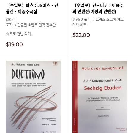
【수입보】바흐：JS바흐・만
【수입보】만드니코：이중주
돌린・이중주곡집
의 인벤션(이성의 인벤션)
(35곡)
편성: 만돌린, 만드라스 스코어 파트
조직: 2 만돌린 호렌코 편곡 점수만
악보 세트
판
☆주로 건반 악기...
$22.00
매
판
$19.00
가
매
격
가
격