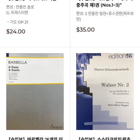
중주곡 제1권 (Nos.1~3)”
편성 : 만돌린 솔로
G. 트레스터편
편성: 2 만돌린 빌덴=휴스겐편(파트보
만)
・기도 OP.21
판
$35.00
판
$24.00
매
매
가
가
격
격
【수입보】바르벨라 “6개의 이
【수입보】쇼스타코비치:왈츠