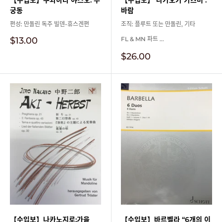
궁동
바람
편성: 만돌린 독주 빌덴-휴스겐편
조직: 플루트 또는 만돌린, 기타
판
$13.00
FL & MN 파트 ...
매
판
$26.00
가
매
격
가
격
【수입보】나카노지로:가을
【수입보】바르벨라 “6개의 이