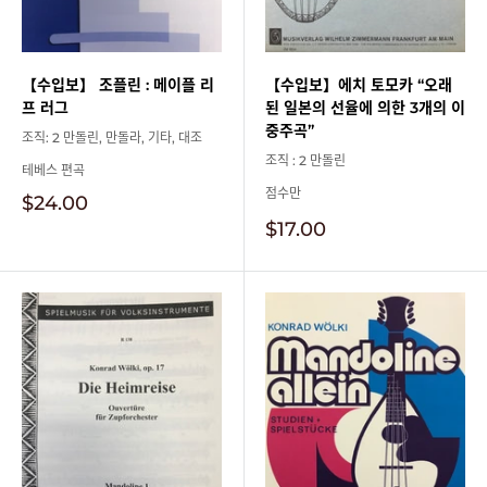
【수입보】 조플린 : 메이플 리
【수입보】에치 토모카 “오래
프 러그
된 일본의 선율에 의한 3개의 이
중주곡”
조직: 2 만돌린, 만돌라, 기타, 대조
조직 : 2 만돌린
테베스 편곡
점수만
판
$24.00
매
판
$17.00
가
매
격
가
격