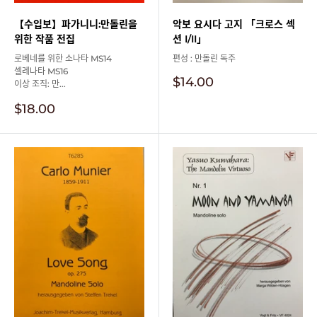
【수입보】파가니니:만돌린을
악보 요시다 고지 「크로스 섹
위한 작품 전집
션 I/II」
로베네를 위한 소나타 MS14
편성 : 만돌린 독주
셀레나타 MS16
판
$14.00
이상 조직: 만...
매
가
판
$18.00
격
매
가
격