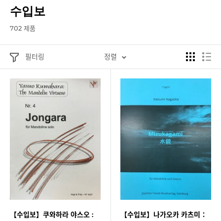
수입보
702 제품
필터링
정렬
【수입보】쿠와하라 야스오 :
【수입보】나가오카 카츠미：