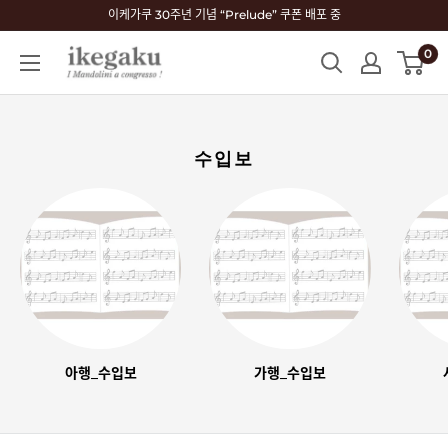
콘
이케가쿠 30주년 기념 “Prelude” 쿠폰 배포 중
텐
0
Mandolin
츠
&
로
Guitar
건
Shop
너
수입보
ikegaku
뛰
기
아행_수입보
가행_수입보