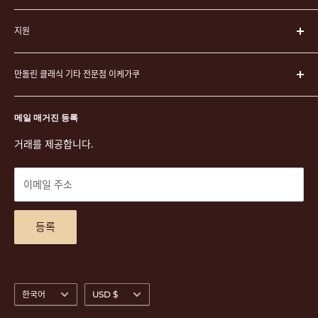
악기
지원
악기 케이스
弦
운영회사
픽
만돌린 클래식 기타 전문점 이케가쿠
이케가쿠에 대하여
연주 용품
쇼핑 가이드
〒171-0021 도쿄도 도시마구 니시이케부쿠로 3-23-5 아시자와 빌
문구 및 액세서리
특정 상거래법에 따른 표시
메일 매거진 등록
딩 2F
악보
개인 정보 보호 정책
거래를 제공합니다.
TEL. 03-5952-1391 / FAX. 03-5952-1392
CD
이용 약관
도쿄도 공안위원회 고물상 허가 제305501406268호
DVD
상품 검색
이메일 주소
티켓
문의
악기 대여
액세스 맵
등록
언
통
한국어
USD $
어
화