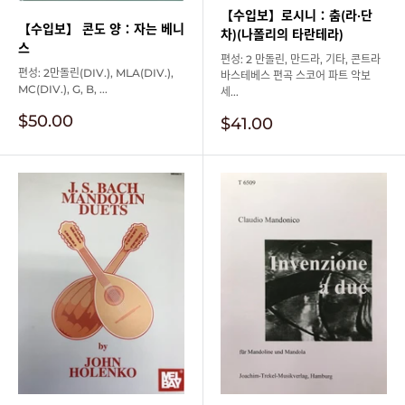
【수입보】로시니：춤(라·단
【수입보】 콘도 양：자는 베니
차)(나폴리의 타란테라)
스
편성: 2 만돌린, 만드라, 기타, 콘트라
편성: 2만돌린(DIV.), MLA(DIV.),
바스테베스 편곡 스코어 파트 악보
MC(DIV.), G, B, ...
세...
판
$50.00
판
$41.00
매
매
가
가
격
격