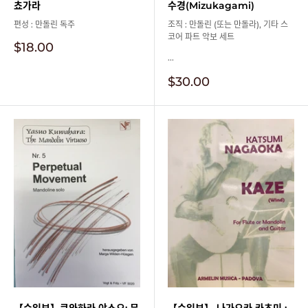
쵸가라
수경(Mizukagami)
편성 : 만돌린 독주
조직 : 만돌린 (또는 만돌라), 기타 스
코어 파트 악보 세트
판
$18.00
매
...
가
판
$30.00
격
매
가
격
【수입보】쿠와하라 야스오: 무
【수입보】 나가오카 카츠미 :