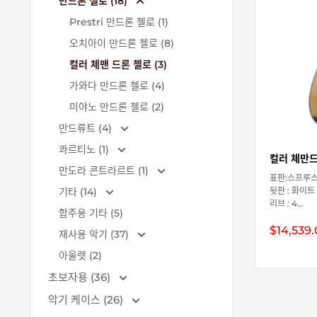
만드론 첼로 (18)
Prestri 만드론 첼로 (1)
오치아이 만드론 첼로 (8)
컬러 체맨 드론 첼로 (3)
가와다 만드론 첼로 (4)
미야노 만드론 첼로 (2)
만드류트 (4)
콰르티노 (1)
컬러 체만드
만도라 콘트라르트 (1)
표판:스프루
기타 (14)
뒷판 : 화이트
리브 : 4...
합주용 기타 (5)
판
$14,539
재사용 악기 (37)
매
가
아울렛 (2)
격
초보자용 (36)
악기 케이스 (26)