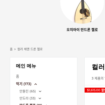
오치아이 만드론 첼로
홈
컬러 체맨 드론 첼로
컬러
메인 메뉴
홈
3 제품의 
악기 (173)
$1,615.00
할
만돌린 (65)
만도라 (33)