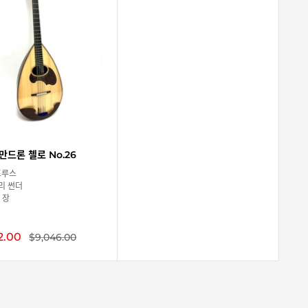
만드론 첼로 No.26
프루스
파리 썬더
7 장
2.00
정
$9,046.00
상
가
격