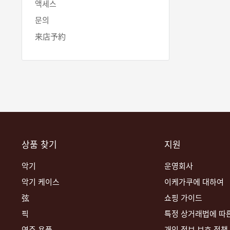
액세스
문의
来店予約
상품 찾기
지원
악기
운영회사
악기 케이스
이케가쿠에 대하여
弦
쇼핑 가이드
픽
특정 상거래법에 따
연주 용품
개인 정보 보호 정책