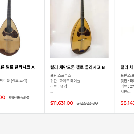
론 첼로 클라시코 A
컬러 체만드론 첼로 클라시코 B
컬러 체
스
표판:스프루스
표판:스
 메이플 (리브 조각)
뒷판 : 화이트 메이플
뒷판 : 
리브 : 41 장
리브 : 2
...
지판:...
.00
정
$16,154.00
상
판
판
$11,631.00
정
$8,14
$12,923.00
가
상
매
매
격
가
가
가
격
격
격