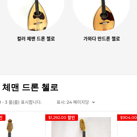
컬러 체맨 드론 첼로
가와다 만드론 첼로
 체맨 드론 첼로
1 - 3 를(를) 표시합니다.
표시: 24 페이지당
인
$1,292.00
할인
$904.00