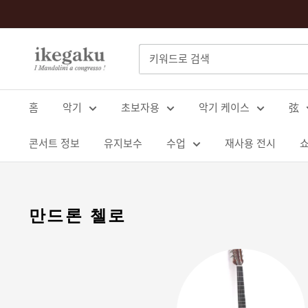
콘
텐
츠
Mandolin
로
&
건
Guitar
너
홈
악기
초보자용
악기 케이스
弦
Shop
뛰
ikegaku
기
콘서트 정보
유지보수
수업
재사용 전시
만드론 첼로