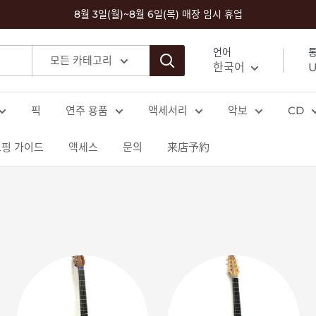
8월 3일(월)~8월 6일(목) 매장 임시 휴업
언어
모든 카테고리
한국어
U
픽
연주 용품
액세서리
악보
CD
쇼핑 가이드
액세스
문의
来店予約