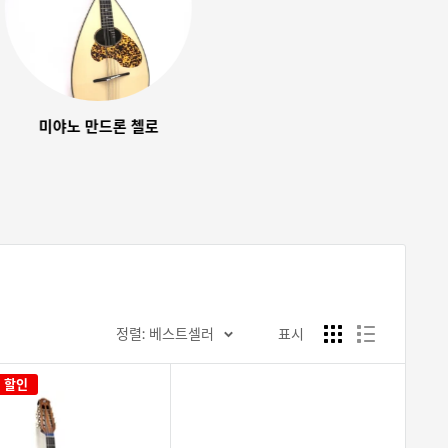
미야노 만드론 첼로
정렬: 베스트셀러
표시
할인