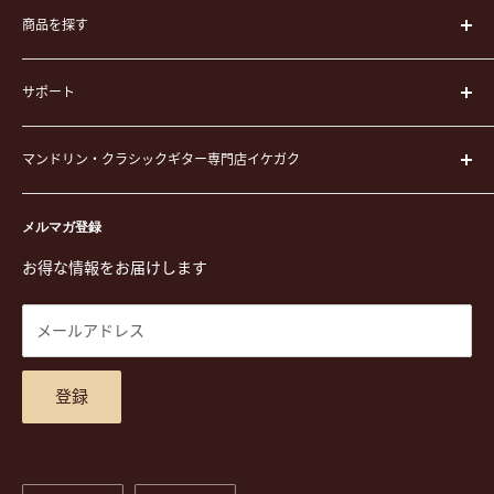
商品を探す
楽器
サポート
楽器ケース
弦
運営会社
ピック
マンドリン・クラシックギター専門店イケガク
イケガクについて
演奏用品
お買い物ガイド
〒171-0021 東京都豊島区西池袋3-23-5 芦沢ビル2F
ステーショナリー&アクセサリー
特定商取引法に基づく表示
メルマガ登録
TEL. 03-5952-1391 / FAX. 03-5952-1392
楽譜
プライバシーポリシー
お得な情報をお届けします
営業時間 月-水,金,土 11:00-19:00 / 日,祝 11:00-18:00 (木曜定
CD
利用規約
休)
DVD
商品検索
メールアドレス
東京都公安委員会古物商許可 第305501406268号
チケット
お問合せ
楽器レンタル
アクセスマップ
登録