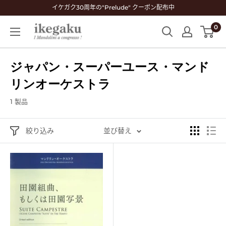
コ
イケガク30周年の"Prelude" クーポン配布中
ン
0
Mandolin
テ
&
ン
Guitar
ツ
ジャパン・スーパーユース・マンド
Shop
に
ikegaku
リンオーケストラ
ス
キ
1 製品
ッ
プ
絞り込み
並び替え
す
る