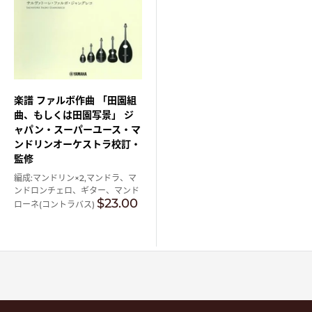
楽譜 ファルボ作曲 「田園組
曲、もしくは田園写景」 ジ
ャパン・スーパーユース・マ
ンドリンオーケストラ校訂・
監修
編成:マンドリン×2,マンドラ、マ
ンドロンチェロ、ギター、マンド
販
$23.00
ローネ(コントラバス)
売
価
格