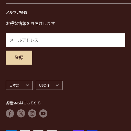
演奏用品
お買い物ガイド
〒171-0021 東京都豊島区西池袋3-23-5 芦沢ビル2F
ステーショナリー&アクセサリー
特定商取引法に基づく表示
メルマガ登録
TEL. 03-5952-1391 / FAX. 03-5952-1392
楽譜
プライバシーポリシー
お得な情報をお届けします
営業時間 月-水,金,土 11:00-19:00 / 日,祝 11:00-18:00 (木曜定
CD
利用規約
休)
DVD
商品検索
メールアドレス
東京都公安委員会古物商許可 第305501406268号
チケット
お問合せ
楽器レンタル
アクセスマップ
登録
言
通
日本語
USD $
語
貨
各種SNSはこちらから