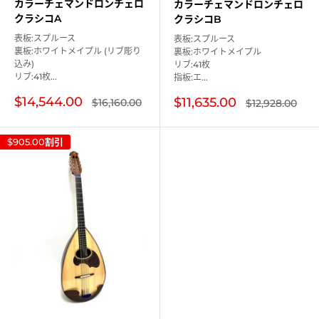
カラーチェマンドロンチェロ
カラーチェマンドロンチェロ
クラシコA
クラシコB
表板:スプルース
表板:スプルース
裏板:ホワイトメイプル (リブ彫り
裏板:ホワイトメイプル
込み)
リブ:41枚
リブ:41枚...
指板:エ...
販
販
$14,544.00
$11,635.00
通
通
$16,160.00
$12,928.00
常
常
売
売
価
価
価
価
格
格
格
格
$905.00
割引