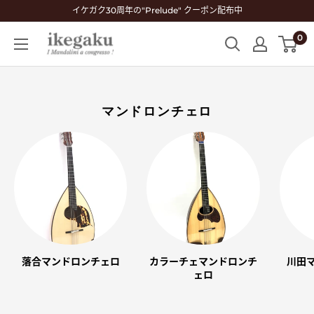
コ
イケガク30周年の"Prelude" クーポン配布中
ン
0
Mandolin
テ
&
ン
Guitar
ツ
Shop
に
マンドロンチェロ
ikegaku
ス
キ
ッ
プ
す
る
落合マンドロンチェロ
カラーチェマンドロンチ
川田
ェロ