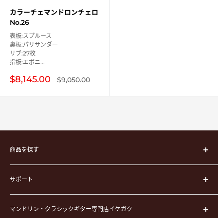
カラーチェマンドロンチェロ
No.26
表板:スプルース
裏板:パリサンダー
リブ:27枚
指板:エボニ...
販
$8,145.00
通
$9,050.00
常
売
価
価
格
格
商品を探す
楽器
サポート
楽器ケース
弦
運営会社
ピック
マンドリン・クラシックギター専門店イケガク
イケガクについて