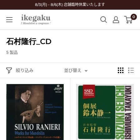
コ
8/3(月) - 8/6(木) 店舗臨時休業いたします
ン
0
Mandolin
テ
&
ン
Guitar
ツ
石村隆行_CD
Shop
に
ikegaku
ス
5 製品
キ
ッ
絞り込み
並び替え
プ
す
る