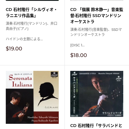
CD 「個展 鈴木静一」音楽監
CD 石村隆行「シルヴィオ・
督:石村隆行 SSDマンドリン
ラニエリ作品集」
オーケストラ
演奏:石村隆行(マンドリン)、井口
真由子(ピアノ)
演奏:石村隆行(音楽監督)、SSDマ
ンドリンオーケストラ
ハイドンの主題による...
[DISC 1...
販
$19.00
売
販
$18.00
価
売
格
価
格
CD 石村隆行「サラバンドと