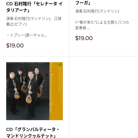
フーガ」
CD 石村隆行「セレナータ イ
タリアーナ」
演奏:石村隆行(マンドリン)
演奏:石村隆行(マンドリン)、江頭
1-“春が来た”による主題と八つの
義之(ピアノ)
変奏曲 ...
・トプシー(第一チャル...
販
$19.00
売
販
$19.00
価
売
格
価
格
CD「グランパルティータ・
マンドリンクヮルテット」