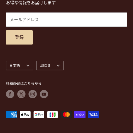
プライバシーポリシー
お得な情報をお届けします
営業時間 月-水,金,土 11:00-19:00 / 日,祝 11:00-18:00 (木曜定
CD
利用規約
休)
DVD
商品検索
メールアドレス
東京都公安委員会古物商許可 第305501406268号
チケット
お問合せ
楽器レンタル
アクセスマップ
登録
言
通
日本語
USD $
語
貨
各種SNSはこちらから