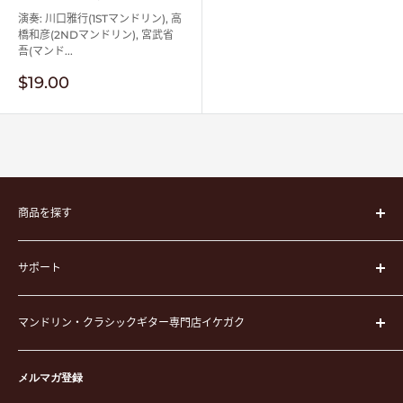
演奏: 川口雅行(1STマンドリン), 高
橋和彦(2NDマンドリン), 宮武省
吾(マンド...
販
$19.00
売
価
格
商品を探す
楽器
サポート
楽器ケース
弦
運営会社
ピック
マンドリン・クラシックギター専門店イケガク
イケガクについて
演奏用品
お買い物ガイド
〒171-0021 東京都豊島区西池袋3-23-5 芦沢ビル2F
ステーショナリー&アクセサリー
特定商取引法に基づく表示
メルマガ登録
TEL. 03-5952-1391 / FAX. 03-5952-1392
楽譜