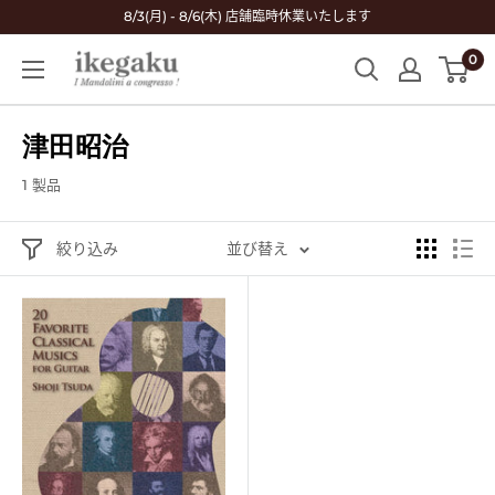
コ
8/3(月) - 8/6(木) 店舗臨時休業いたします
ン
0
Mandolin
テ
&
ン
Guitar
ツ
津田昭治
Shop
に
ikegaku
ス
1 製品
キ
ッ
絞り込み
並び替え
プ
す
る