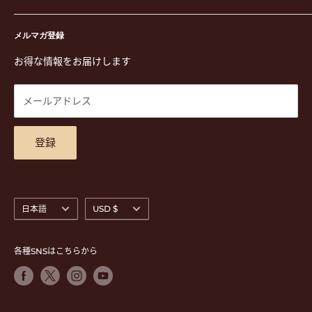
演奏用品
お買い物ガイド
〒171-0021 東京都豊島区西池袋3-23-5 芦沢ビル2F
ステーショナリー&アクセサリー
特定商取引法に基づく表示
メルマガ登録
TEL. 03-5952-1391 / FAX. 03-5952-1392
楽譜
プライバシーポリシー
お得な情報をお届けします
営業時間 月-水,金,土 11:00-19:00 / 日,祝 11:00-18:00 (木曜定
CD
利用規約
休)
DVD
商品検索
メールアドレス
東京都公安委員会古物商許可 第305501406268号
チケット
お問合せ
楽器レンタル
アクセスマップ
登録
言
通
日本語
USD $
語
貨
各種SNSはこちらから