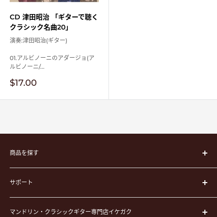
CD 津田昭治 「ギターで聴く
クラシック名曲20」
演奏:津田昭治(ギター)
01.アルビノーニのアダージョ(ア
ルビノーニ/...
販
$17.00
売
価
格
商品を探す
楽器
サポート
楽器ケース
弦
運営会社
ピック
マンドリン・クラシックギター専門店イケガク
イケガクについて