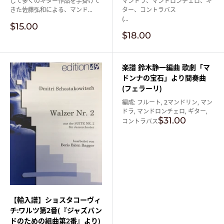
して多くのギター作品を手掛けて
マンドラ、マンドロンチェロ、ギ
きた佐藤弘和による、マンド...
ター、コントラバス
(...
販
$15.00
売
販
$18.00
価
売
格
価
格
楽譜 鈴木静一編曲 歌劇「マ
ドンナの宝石」より間奏曲
(フェラーリ)
編成: フルート, 2マンドリン, マン
ドラ, マンドロンチェロ, ギター,
販
$31.00
コントラバス
売
価
格
【輸入譜】ショスタコーヴィ
チ:ワルツ第2番(『ジャズバン
ドのための組曲第2番』より)