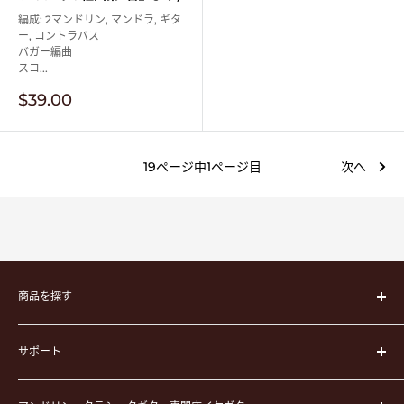
編成: 2マンドリン, マンドラ, ギタ
ー, コントラバス
バガー編曲
スコ...
販
$39.00
売
価
格
19ページ中1ページ目
次へ
商品を探す
楽器
サポート
楽器ケース
弦
運営会社