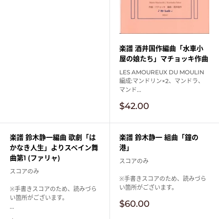
価
格
楽譜 酒井国作編曲「水車小
屋の娘たち」マチョッキ作曲
LES AMOUREUX DU MOULIN
編成:マンドリン×2、マンドラ、
マンド...
販
$42.00
売
価
格
楽譜 鈴木静一編曲 歌劇「は
楽譜 鈴木静一 組曲「鐘の
かなき人生」よりスペイン舞
港」
曲第1 (ファリャ)
スコアのみ
スコアのみ
※手書きスコアのため、読みづら
い箇所がございます。
※手書きスコアのため、読みづら
い箇所がございます。
販
$60.00
...
売