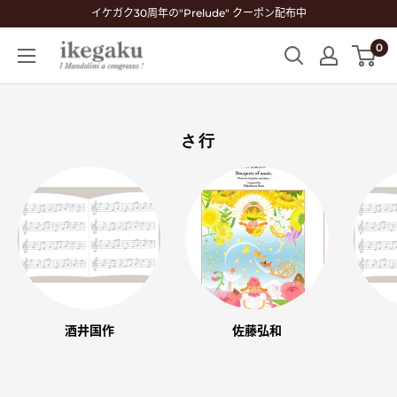
コ
イケガク30周年の"Prelude" クーポン配布中
ン
0
Mandolin
テ
&
ン
Guitar
ツ
Shop
に
さ行
ikegaku
ス
キ
ッ
プ
す
る
酒井国作
佐藤弘和