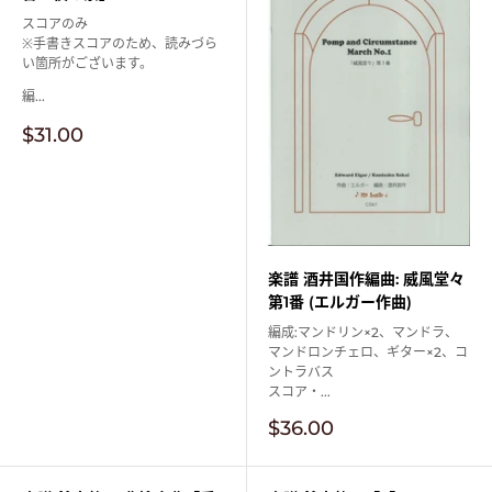
スコアのみ
※手書きスコアのため、読みづら
い箇所がございます。
編...
販
$31.00
売
価
格
楽譜 酒井国作編曲: 威風堂々
第1番 (エルガー作曲)
編成:マンドリン×2、マンドラ、
マンドロンチェロ、ギター×2、コ
ントラバス
スコア・...
販
$36.00
売
価
格