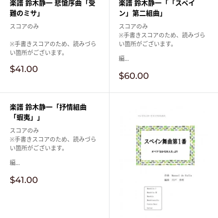
楽譜 鈴木静一 悲愴序曲「受
楽譜 鈴木静一「「スペイ
難のミサ」
ン」第二組曲」
スコアのみ
スコアのみ
※手書きスコアのため、読みづら
※手書きスコアのため、読みづら
い箇所がございます。
い箇所がございます。
編...
販
$41.00
販
$60.00
売
売
価
価
格
格
楽譜 鈴木静一「抒情組曲
「蝦夷」」
スコアのみ
※手書きスコアのため、読みづら
い箇所がございます。
編...
販
$41.00
売
価
格