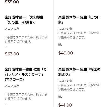
価
販
$35.00
格
売
価
格
楽譜 鈴木静一 「大幻想曲
楽譜 鈴木静一 組曲「山の印
「幻の国」-邪馬台-」
象」
スコアのみ
スコアのみ
※手書きスコアのため、読みづら
※手書きスコアのため、読みづら
い箇所がございます。
い箇所がございます。
編...
...
販
$49.00
販
$63.00
売
売
価
価
格
格
楽譜 鈴木静一編曲 歌劇「カ
楽譜 鈴木静一 組曲「樺太の
バレリア・ルスチカーナ」
旅より」
(マスカーニ)
スコアのみ
※手書きスコアのため、読みづら
スコアのみ
い箇所がございます。
※手書きスコアのため、読みづら
編...
い箇所がございます。
...
販
$41.00