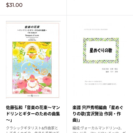
売
販
$31.00
価
売
格
価
格
佐藤弘和「音楽の花束～マン
楽譜 宍戸秀明編曲「星めぐ
ドリンとギターのための曲集
りの歌(宮沢賢治 作詞・作
～」
曲)」
クラシックギタリスト&作曲家と
編成:ヴォーカルマンドリン×2、