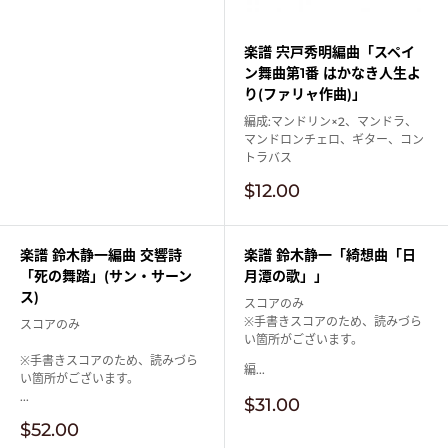
楽譜 宍戸秀明編曲「スペイ
ン舞曲第1番 はかなき人生よ
り(ファリャ作曲)」
編成:マンドリン×2、マンドラ、
マンドロンチェロ、ギター、コン
トラバス
販
$12.00
売
価
格
楽譜 鈴木静一編曲 交響詩
楽譜 鈴木静一「綺想曲「日
「死の舞踏」(サン・サーン
月潭の歌」」
ス)
スコアのみ
※手書きスコアのため、読みづら
スコアのみ
い箇所がございます。
※手書きスコアのため、読みづら
編...
い箇所がございます。
...
販
$31.00
売
販
$52.00
価
売