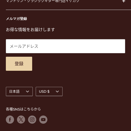
ピック
マンドリン・クラシックギター専門店イケガク
イケガクについて
演奏用品
お買い物ガイド
〒171-0021 東京都豊島区西池袋3-23-5 芦沢ビル2F
ステーショナリー&アクセサリー
特定商取引法に基づく表示
メルマガ登録
TEL. 03-5952-1391 / FAX. 03-5952-1392
楽譜
プライバシーポリシー
お得な情報をお届けします
営業時間 月-水,金,土 11:00-19:00 / 日,祝 11:00-18:00 (木曜定
CD
利用規約
休)
DVD
商品検索
メールアドレス
東京都公安委員会古物商許可 第305501406268号
チケット
お問合せ
楽器レンタル
アクセスマップ
登録
言
通
日本語
USD $
語
貨
各種SNSはこちらから