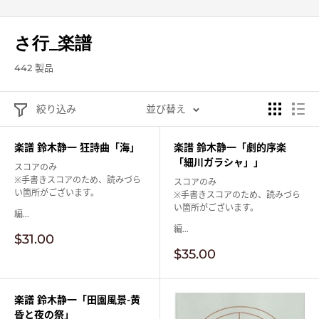
さ行_楽譜
442 製品
絞り込み
並び替え
楽譜 鈴木静一 狂詩曲「海」
楽譜 鈴木静一「劇的序楽
「細川ガラシャ」」
スコアのみ
※手書きスコアのため、読みづら
スコアのみ
い箇所がございます。
※手書きスコアのため、読みづら
い箇所がございます。
編...
編...
販
$31.00
売
販
$35.00
価
売
格
価
格
楽譜 鈴木静一「田園風景-黄
昏と夜の祭」