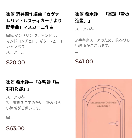
格
価
格
楽譜 酒井国作編曲「カヴァ
楽譜 鈴木静一 「楽詩「雪の
レリア・ルスティカーナより
造型」」
間奏曲」マスカーニ作曲
スコアのみ
編成:マンドリン×2、マンドラ、
※手書きスコアのため、読みづら
マンドロンチェロ、ギター×2、コ
い箇所がございます。
ントラバス
...
スコア・...
販
$41.00
販
$20.00
売
売
価
価
格
格
楽譜 鈴木静一「交響詩「失
われた都」」
スコアのみ
※手書きスコアのため、読みづら
い箇所がございます。
編...
販
$63.00
売