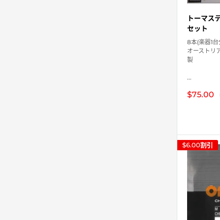
トーマステ
セット
8本(楽器1
オーストリ
製
...
販
$75.00
売
価
格
$6.00
割引