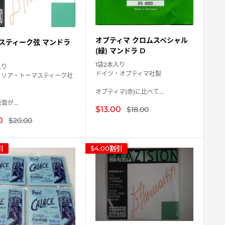
オプティマ クロムスペシャル
スティーク弦 マンドラ
(緑) マンドラ D
1袋2本入り
入り
ドイツ・オプティマ社製
トリア・トーマスティーク社
オプティマ(赤)に比べて...
が...
販
$13.00
通
$18.00
常
売
0
通
$20.00
価
価
常
格
格
価
格
引
$4.00
割引