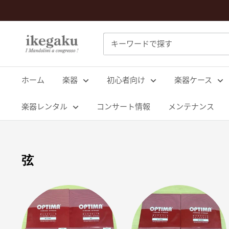
コ
ン
テ
Mandolin
ン
&
ツ
Guitar
に
ホーム
楽器
初心者向け
楽器ケース
Shop
ス
ikegaku
キ
楽器レンタル
コンサート情報
メンテナンス
ッ
プ
す
弦
る