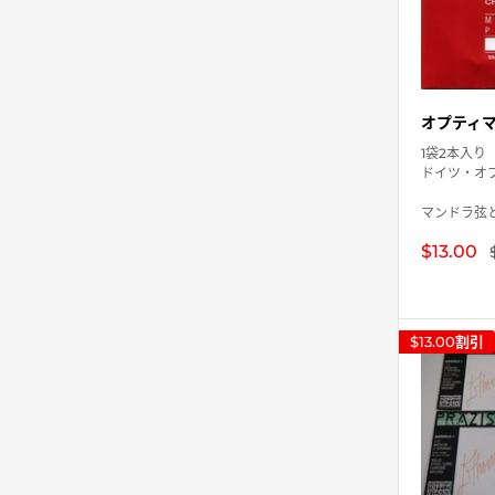
オプティマ 
1袋2本入り
ドイツ・オ
マンドラ弦と
販
$13.00
売
価
格
$13.00
割引