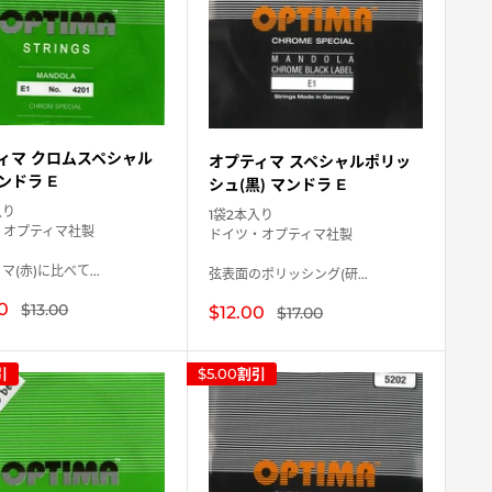
ィマ クロムスペシャル
オプティマ スペシャルポリッ
マンドラ E
シュ(黒) マンドラ E
入り
1袋2本入り
・オプティマ社製
ドイツ・オプティマ社製
マ(赤)に比べて...
弦表面のポリッシング(研...
0
通
$13.00
販
$12.00
通
$17.00
常
常
売
価
価
価
格
格
格
引
$5.00
割引