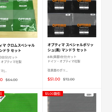
オプティマ スペシャルポリッ
ィマ クロムスペシャル
シュ(黒) マンドラ セット
マンドラ セット
8本(楽器1台分)セット
器1台分)セット
ドイツ・オプティマ社製
・オプティマ社製
弦表面のポリ...
(...
販
$51.00
通
$72.00
00
通
$64.00
常
売
常
価
価
価
格
格
格
引
$5.00
割引