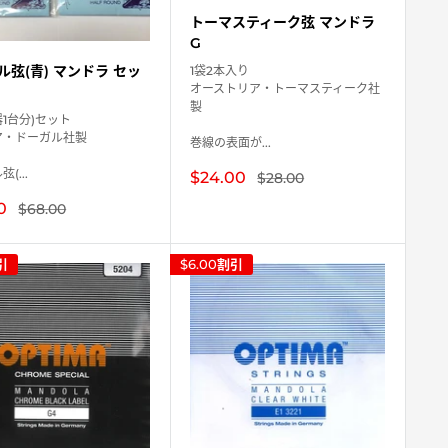
トーマスティーク弦 マンドラ
G
ル弦(青) マンドラ セッ
1袋2本入り
オーストリア・トーマスティーク社
製
器1台分)セット
ア・ドーガル社製
巻線の表面が...
(...
販
$24.00
通
$28.00
常
売
価
0
通
価
$68.00
格
常
格
価
格
引
$6.00
割引