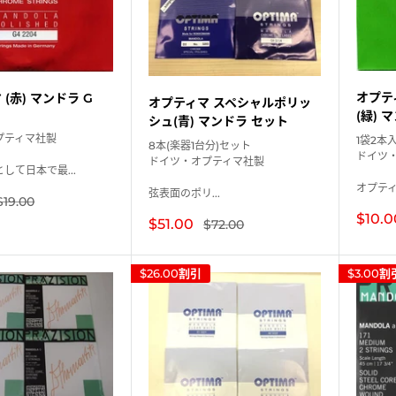
オプテ
(赤) マンドラ G
オプティマ スペシャルポリッ
(緑) 
シュ(青) マンドラ セット
プティマ社製
1袋2本
8本(楽器1台分)セット
ドイツ
ドイツ・オプティマ社製
して日本で最...
オプティ
弦表面のポリ...
通
$19.00
常
販
$10.0
販
$51.00
通
$72.00
価
売
常
売
格
価
価
価
格
格
格
$26.00
割引
$3.00
割