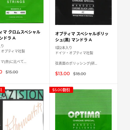
ィマ クロムスペシャル
オプティマ スペシャルポリッ
マンドラ A
シュ(黒) マンドラ A
入り
1袋2本入り
・オプティマ社製
ドイツ・オプティマ社製
マ(赤)に比べて...
弦表面のポリッシング(研...
0
通
$15.00
販
$13.00
通
$18.00
常
常
売
価
価
価
格
格
格
引
$5.00
割引