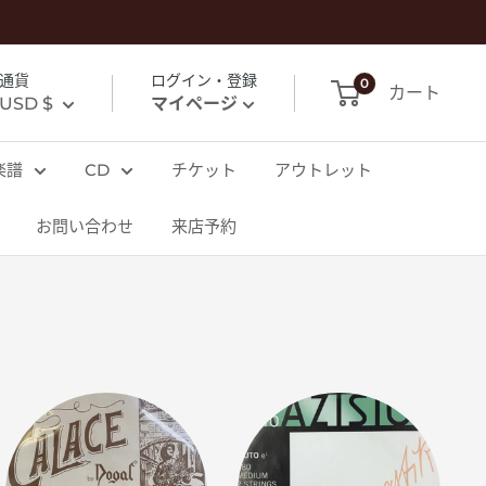
通貨
ログイン・登録
0
カート
USD $
マイページ
楽譜
CD
チケット
アウトレット
お問い合わせ
来店予約