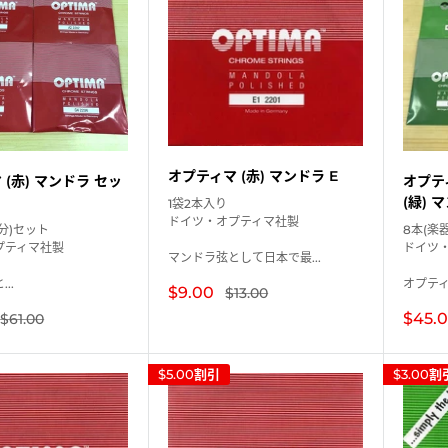
オプティマ (赤) マンドラ E
(赤) マンドラ セッ
オプテ
(緑) 
1袋2本入り
ドイツ・オプティマ社製
台分)セット
8本(楽
プティマ社製
ドイツ
マンドラ弦として日本で最...
..
オプティマ
販
$9.00
通
$13.00
常
売
販
通
$45.
$61.00
価
価
常
売
格
格
価
価
格
格
$5.00
割引
$3.00
割