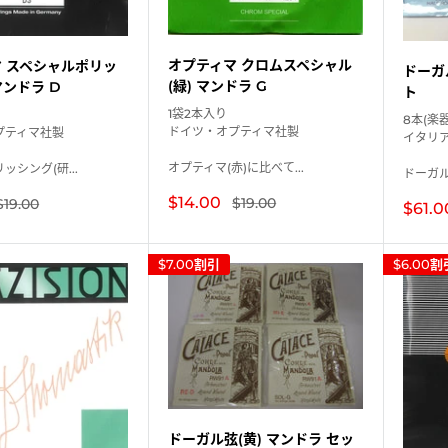
オプティマ クロムスペシャル
 スペシャルポリッ
ドーガ
(緑) マンドラ G
マンドラ D
ト
1袋2本入り
8本(楽
ドイツ・オプティマ社製
プティマ社製
イタリ
オプティマ(赤)に比べて...
ッシング(研...
ドーガル弦
販
$14.00
通
$19.00
通
$19.00
販
$61.0
常
売
常
売
価
価
価
価
格
格
格
格
$7.00
割引
$6.00
割
ドーガル弦(黄) マンドラ セッ