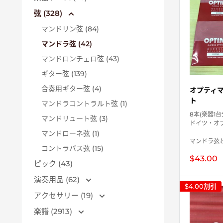
弦 (328)
マンドリン弦 (84)
マンドラ弦 (42)
マンドロンチェロ弦 (43)
ギター弦 (139)
合奏用ギター弦 (4)
オプティマ 
ト
マンドラコントラルト弦 (1)
8本(楽器1
マンドリュート弦 (3)
ドイツ・オ
マンドローネ弦 (1)
マンドラ弦と.
コントラバス弦 (15)
販
$43.00
ピック (43)
売
価
演奏用品 (62)
格
$4.00
割引
アクセサリー (19)
楽譜 (2913)