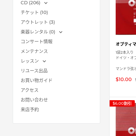
CD (206)
チケット (10)
アウトレット (3)
楽器レンタル (0)
コンサート情報
オプティマ 
メンテナンス
1袋2本入り
ドイツ・オ
レッスン
マンドラ弦と
リユース出品
販
$10.00
お買い物ガイド
売
価
アクセス
格
お問い合わせ
$6.00
割引
来店予約