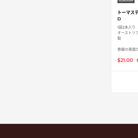
トーマステ
D
1袋2本入り
オーストリ
製
巻線の表面が.
販
$21.00
売
価
格