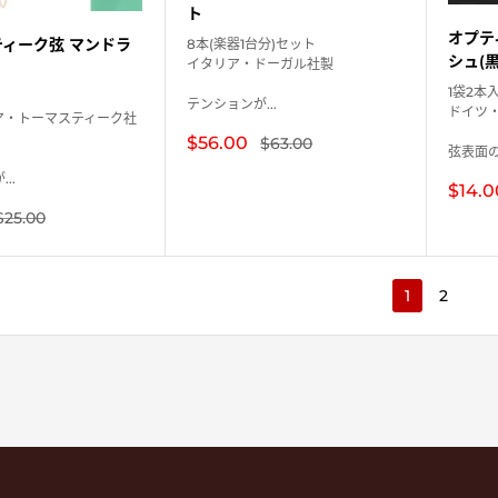
ト
オプテ
ィーク弦 マンドラ
8本(楽器1台分)セット
シュ(黒
イタリア・ドーガル社製
1袋2本
テンションが...
ドイツ
ア・トーマスティーク社
販
$56.00
通
$63.00
弦表面の
常
売
価
価
..
販
格
$14.0
格
売
通
$25.00
価
常
格
価
格
1
2