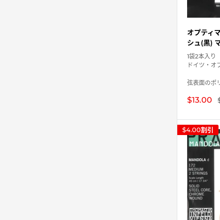
オプティマ
シュ(黒) 
1袋2本入り
ドイツ・オ
弦表面のポリ
販
$13.00
売
価
格
$4.00
割引