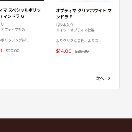
ィマ スペシャルポリッ
オプティマ クリアホワイト マ
) マンドラ G
ンドラ E
入り
1袋2本入り
・オプティマ社製
ドイツ・オプティマ社製
ポリッシング(研...
よりクリアな音色、よりス...
0
通
$20.00
販
$14.00
通
$20.00
常
常
売
価
価
価
格
格
格
次へ