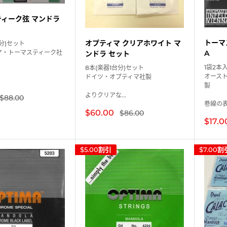
ィーク弦 マンドラ
トーマ
オプティマ クリアホワイト マ
台分)セット
A
ア・トーマスティーク社
ンドラ セット
1袋2本
8本(楽器1台分)セット
オース
ドイツ・オプティマ社製
製
よりクリアな...
通
$88.00
巻線の表面
常
価
販
$60.00
通
$86.00
格
常
売
販
$17.0
価
価
売
格
格
価
格
$5.00
割引
$7.00
割