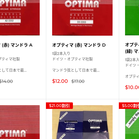
オプテ
(赤) マンドラ A
オプティマ (赤) マンドラ D
(緑) 
1袋2本入り
プティマ社製
ドイツ・オプティマ社製
1袋2本
ドイツ
して日本で最...
マンドラ弦として日本で最...
オプティ
販
通
$12.00
通
$14.00
$17.00
常
常
売
販
$10.0
価
価
価
売
格
格
格
価
格
$21.00
割引
$5.00
割