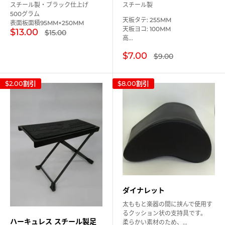
スチール製・ブラック仕上げ
スチール製
500グラム
天板タテ: 255MM
表面板面積95MM×250MM
天板ヨコ: 100MM
販
$13.00
通
$15.00
高...
常
売
価
価
格
販
$7.00
通
$9.00
格
常
売
価
価
格
格
$2.00
割引
$8.00
割引
ダイナレット
太ももと楽器の間に挟んで使用す
るクッション状の支持具です。
ハーキュレス スチール製足
柔らかい素材のため、...