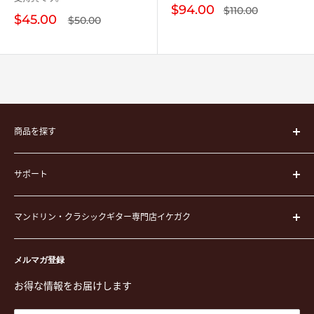
販
$94.00
通
$110.00
販
$45.00
常
通
売
$50.00
価
常
売
価
格
価
価
格
格
格
商品を探す
楽器
サポート
楽器ケース
弦
運営会社
ピック
マンドリン・クラシックギター専門店イケガク
イケガクについて
演奏用品
お買い物ガイド
〒171-0021 東京都豊島区西池袋3-23-5 芦沢ビル2F
ステーショナリー&アクセサリー
特定商取引法に基づく表示
メルマガ登録
TEL. 03-5952-1391 / FAX. 03-5952-1392
楽譜
プライバシーポリシー
お得な情報をお届けします
営業時間 月-水,金,土 11:00-19:00 / 日,祝 11:00-18:00 (木曜定
CD
利用規約
休)