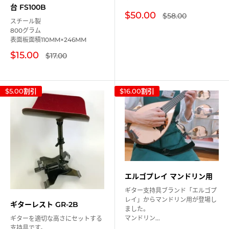
台 FS100B
販
$50.00
通
$58.00
スチール製
常
売
価
800グラム
価
格
表面板面積110MM×246MM
格
販
$15.00
通
$17.00
常
売
価
価
格
格
$5.00
割引
$16.00
割引
エルゴプレイ マンドリン用
ギター支持具ブランド「エルゴプ
レイ」からマンドリン用が登場し
ギターレスト GR-2B
ました。
マンドリン...
ギターを適切な高さにセットする
支持具です。