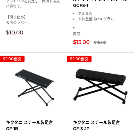
マンドリンを安定して保持する支
GGFS-1
持具です。
アルミ製
【滑り止め】
本体重量:約236グラム
表面のラバー...
販
$10.00
表面...
売
販
$13.00
通
価
$15.00
常
売
格
価
価
格
格
$2.00
割引
$2.00
割引
キクタニ スチール製足台
キクタニ スチール製足台
GF-1B
GF-3-JP