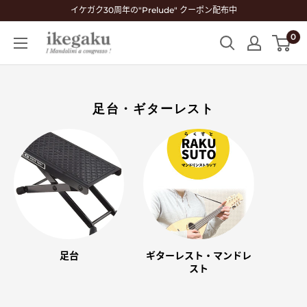
コ
イケガク30周年の"Prelude" クーポン配布中
ン
0
Mandolin
テ
&
ン
Guitar
ツ
Shop
に
足台・ギターレスト
ikegaku
ス
キ
ッ
プ
す
る
足台
ギターレスト・マンドレ
スト