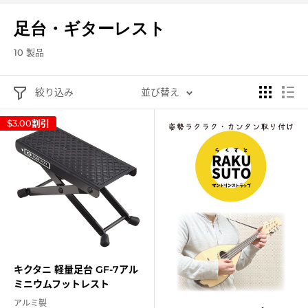
足台・ギターレスト
10 製品
絞り込み
並び替え
$3.00
割引
キクタニ 軽量足台 GF-7アル
ミニウムフットレスト
アルミ製