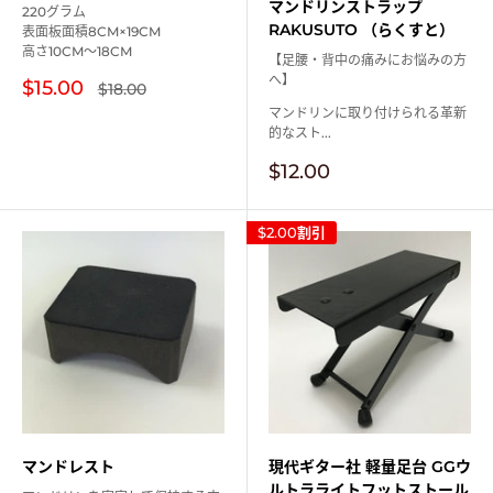
マンドリンストラップ
220グラム
RAKUSUTO （らくすと）
表面板面積8CM×19CM
高さ10CM～18CM
【足腰・背中の痛みにお悩みの方
へ】
販
$15.00
通
$18.00
常
売
マンドリンに取り付けられる革新
価
価
的なスト...
格
格
販
$12.00
売
価
格
$2.00
割引
マンドレスト
現代ギター社 軽量足台 GGウ
ルトラライトフットストール