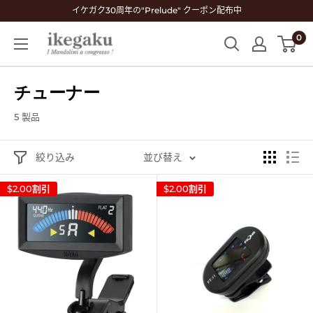
コ
イケガク30周年の"Prelude" クーポン配布中
ン
0
Mandolin
テ
&
ン
Guitar
ツ
チューナー
Shop
に
ikegaku
ス
5 製品
キ
ッ
絞り込み
並び替え
プ
$2.00
割引
$2.00
割引
す
る