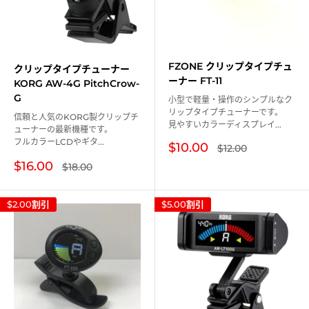
FZONE クリップタイプチュ
クリップタイプチューナー
ーナー FT-11
KORG AW-4G PitchCrow-
G
小型で軽量・操作のシンプルなク
リップタイプチューナーです。
信頼と人気のKORG製クリップチ
見やすいカラーディスプレイ...
ューナーの最新機種です。
フルカラーLCDやギタ...
販
$10.00
通
$12.00
常
売
販
$16.00
通
$18.00
価
価
常
売
格
格
価
価
格
格
$2.00
割引
$5.00
割引