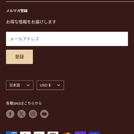
演奏用品
お買い物ガイド
〒171-0021 東京都豊島区西池袋3-23-5 芦沢ビル2F
ステーショナリー&アクセサリー
特定商取引法に基づく表示
メルマガ登録
TEL. 03-5952-1391 / FAX. 03-5952-1392
楽譜
プライバシーポリシー
お得な情報をお届けします
営業時間 月-水,金,土 11:00-19:00 / 日,祝 11:00-18:00 (木曜定
CD
利用規約
休)
DVD
商品検索
メールアドレス
東京都公安委員会古物商許可 第305501406268号
チケット
お問合せ
楽器レンタル
アクセスマップ
登録
言
通
日本語
USD $
語
貨
各種SNSはこちらから