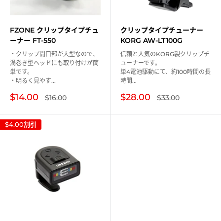
FZONE クリップタイプチュ
クリップタイプチューナー
ーナー FT-550
KORG AW-LT100G
・クリップ開口部が大型なので、
信頼と人気のKORG製クリップチ
渦巻き型ヘッドにも取り付けが簡
ューナーです。
単です。
単4電池駆動にて、約100時間の長
・明るく見やす...
時間...
販
販
$14.00
$28.00
通
通
$16.00
$33.00
常
常
売
売
価
価
価
価
格
格
格
格
$4.00
割引