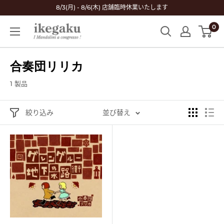
コ
8/3(月) - 8/6(木) 店舗臨時休業いたします
ン
0
Mandolin
テ
&
ン
Guitar
ツ
合奏団リリカ
Shop
に
ikegaku
ス
1 製品
キ
ッ
絞り込み
並び替え
プ
す
る