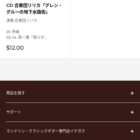
CD 合奏団リリカ「グレン・
グルーの地下水路街」
演奏:合奏団リリカ
01. 序曲
02-14. 第一幕「我らが...
販
$12.00
売
価
格
商品を探す
楽器
サポート
楽器ケース
弦
運営会社
ピック
マンドリン・クラシックギター専門店イケガク
イケガクについて