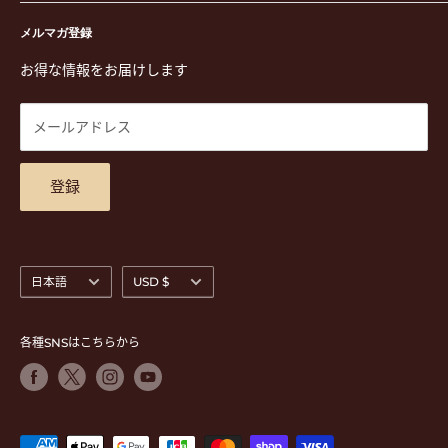
演奏用品
お買い物ガイド
〒171-0021 東京都豊島区西池袋3-23-5 芦沢ビル2F
ステーショナリー&アクセサリー
特定商取引法に基づく表示
メルマガ登録
TEL. 03-5952-1391 / FAX. 03-5952-1392
楽譜
プライバシーポリシー
お得な情報をお届けします
営業時間 月-水,金,土 11:00-19:00 / 日,祝 11:00-18:00 (木曜定
CD
利用規約
休)
DVD
商品検索
メールアドレス
東京都公安委員会古物商許可 第305501406268号
チケット
お問合せ
楽器レンタル
アクセスマップ
登録
言
通
日本語
USD $
語
貨
各種SNSはこちらから