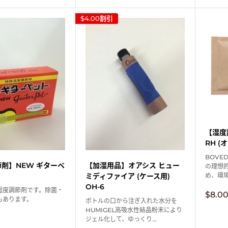
価
格
格
$4.00
割引
【湿度調
RH (
BOVE
剤】NEW ギターペ
【加湿用品】オアシス ヒュー
の理想的
ミディファイア (ケース用)
め、環境
OH-6
湿度調節剤です。除菌・
販
$8.0
もあります。
ボトルの口から注ぎ入れた水分を
売
価
HUMIGEL高吸水性結晶粉末により
格
ジェル化して、ゆっくり...