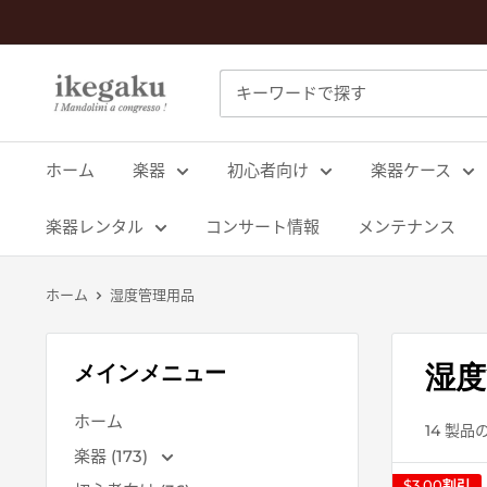
コ
ン
テ
Mandolin
ン
&
ツ
Guitar
に
ホーム
楽器
初心者向け
楽器ケース
Shop
ス
ikegaku
キ
楽器レンタル
コンサート情報
メンテナンス
ッ
プ
ホーム
湿度管理用品
す
る
湿度
メインメニュー
ホーム
14 製品
楽器 (173)
$3.00
割引