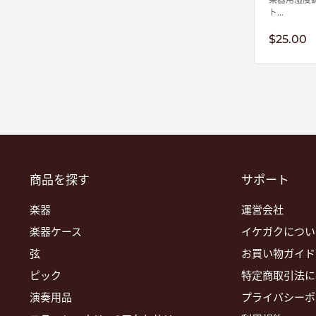
ト...
販
$25.00
売
価
格
商品を探す
サポート
楽器
運営会社
楽器ケース
イケガクについ
弦
お買い物ガイド
ピック
特定商取引法に
演奏用品
プライバシーポ