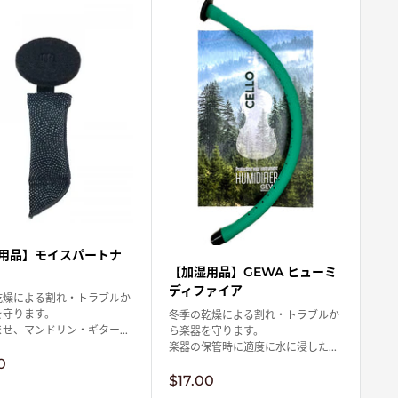
用品】モイスパートナ
【加湿用品】GEWA ヒューミ
ディファイア
乾燥による割れ・トラブルか
を守ります。
冬季の乾燥による割れ・トラブルか
せ、マンドリン・ギター...
ら楽器を守ります。
楽器の保管時に適度に水に浸した...
0
販
$17.00
売