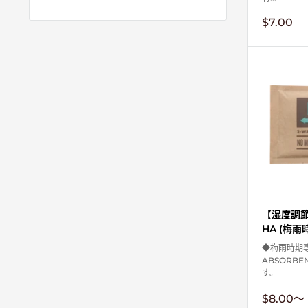
販
$7.00
売
価
格
【湿度調節剤
HA (梅雨
◆梅雨時期専
ABSORBE
す。
販
$8.00
〜