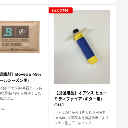
価
格
$4.00
割引
節剤】Boveda 49%
オールシーズン用)
DA(ボヴェダ)は楽器ケース内
【加湿用品】オアシス ヒュー
な湿度(49%)を維持するた
ミディファイア (ギター用)
に応じ...
OH-1
0
〜
ボトルの口から注ぎ入れた水分を
HUMIGEL高吸水性結晶粉末により
ジェル化して、ゆっくり...