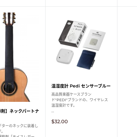
売
価
価
格
格
温湿度計 Pedi センサーブルー
高品質楽器ケースブラン
ド"PEDI"ブランドの、ワイヤレス
温湿度計です。
節剤】ネックパートナ
...
販
$32.00
売
ギターのネックに装着し
価
す。
格
調節剤「モイスレガー