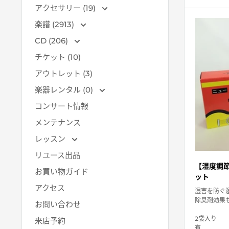
価
アクセサリー (19)
格
楽譜 (2913)
CD (206)
チケット (10)
アウトレット (3)
楽器レンタル (0)
コンサート情報
メンテナンス
レッスン
リユース出品
【湿度調節
お買い物ガイド
ット
アクセス
湿害を防ぐ
除臭剤効果
お問い合わせ
2袋入り
来店予約
有...