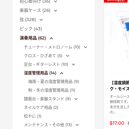
初心者向け (36)
楽器ケース (26)
弦 (328)
ピック (43)
演奏用品 (62)
チューナー・メトロノーム (10)
クロス・ひざあて (5)
足台・ギターレスト (10)
湿度管理用品 (14)
梅雨・夏の湿度管理用品 (9)
【湿度調
ク・モイ
秋・冬の湿度管理用品 (11)
オールシー
譜面台・楽器スタンド (9)
保持剤です
水分を出し
ネイルケア用品 (2)
の...
松やに (1)
販
$17.00
メンテナンス・その他 (13)
売