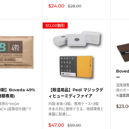
販
$24.00
通
$28.00
常
売
価
価
格
格
$12.00
割引
Bov
ー
湿度調整
】Boveda 49%
【除湿用品】Pedi マジックデ
用のポ
時期専用)
ィヒューミディファイア
※湿度調.
用の"HIGH
内容:本体×3個、専用ケース×3個
販
$23.0
NCY (高吸収仕様)"で
半永久的に使用できる、地球環境と
売
楽器に配慮し...
価
格
販
$47.00
通
$59.00
常