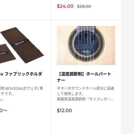
販
$24.00
通
$28.00
常
売
価
価
格
格
【湿度調節剤】ホールパート
eda ファブリックホルダ
ナー
ギターのサウンドホール部分に装着
剤 BOVEDA(ボヴェダ) 専
して使用します。
ーチです。
楽器用湿度調節剤「モイスレガー...
..
販
$12.00
0
〜
売
価
格