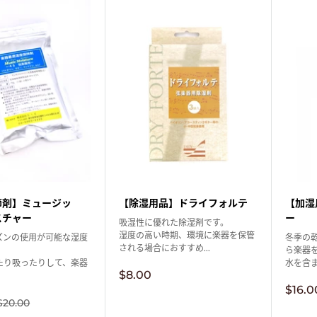
【除湿用品】ドライフォルテ
節剤】ミュージッ
【加湿
スチャー
ー
吸湿性に優れた除湿剤です。
湿度の高い時期、環境に楽器を保管
ズンの使用が可能な湿度
冬季の
される場合におすすめ...
。
ら楽器
たり吸ったりして、楽器
水を含ま
販
$8.00
売
販
$16.0
価
売
通
$20.00
格
価
常