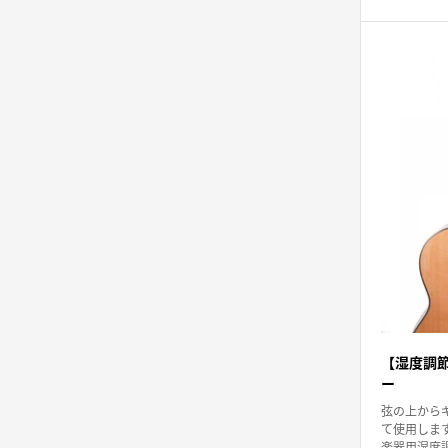
売
価
格
【湿度調
ー
弦の上から
て使用しま
楽器用湿度