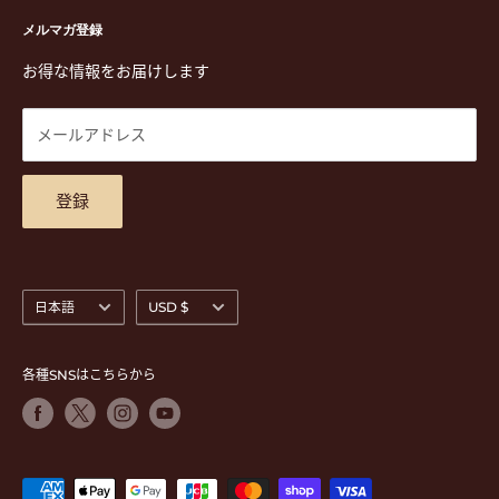
〒171-0021 東京都豊島区西池袋3-23-5 芦沢ビル2F
ステーショナリー&アクセサリー
特定商取引法に基づく表示
メルマガ登録
TEL. 03-5952-1391 / FAX. 03-5952-1392
楽譜
プライバシーポリシー
お得な情報をお届けします
営業時間 月-水,金,土 11:00-19:00 / 日,祝 11:00-18:00 (木曜定
CD
利用規約
休)
DVD
商品検索
メールアドレス
東京都公安委員会古物商許可 第305501406268号
チケット
お問合せ
楽器レンタル
アクセスマップ
登録
言
通
日本語
USD $
語
貨
各種SNSはこちらから