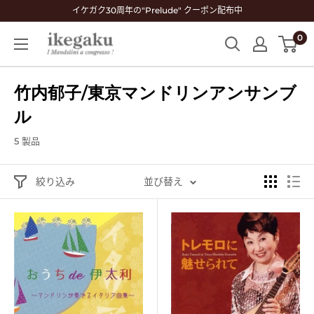
コ
イケガク30周年の"Prelude" クーポン配布中
ン
0
Mandolin
テ
&
ン
Guitar
ツ
竹内郁子/東京マンドリンアンサンブ
Shop
に
ikegaku
ル
ス
キ
5 製品
ッ
プ
絞り込み
並び替え
す
る