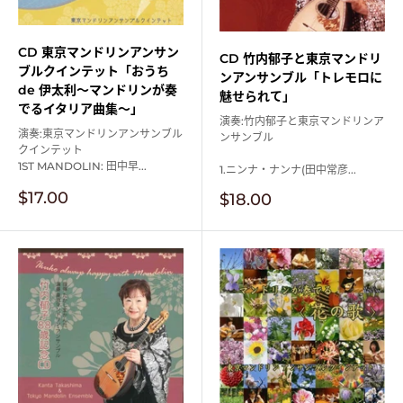
CD 東京マンドリンアンサン
CD 竹内郁子と東京マンドリ
ブルクインテット「おうち
ンアンサンブル「トレモロに
de 伊太利～マンドリンが奏
魅せられて」
でるイタリア曲集～」
演奏:竹内郁子と東京マンドリンア
演奏:東京マンドリンアンサンブル
ンサンブル
クインテット
1ST MANDOLIN: 田中早...
1.ニンナ・ナンナ(田中常彦...
販
$17.00
販
$18.00
売
売
価
価
格
格