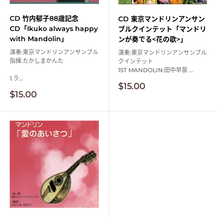
CD 竹内郁子88歳記念
CD 東京マンドリンアンサン
CD「Ikuko always happy
ブルクインテット「マンドリ
with Mandolin」
ンが奏でる<花の歌>」
演奏:東京マンドリンアンサンブル
演奏:東京マンドリンアンサンブル
指揮:たかしまかんた
クインテット
1ST MANDOLIN:田中早苗 ...
1.ラ...
販
$15.00
販
売
$15.00
売
価
価
格
格