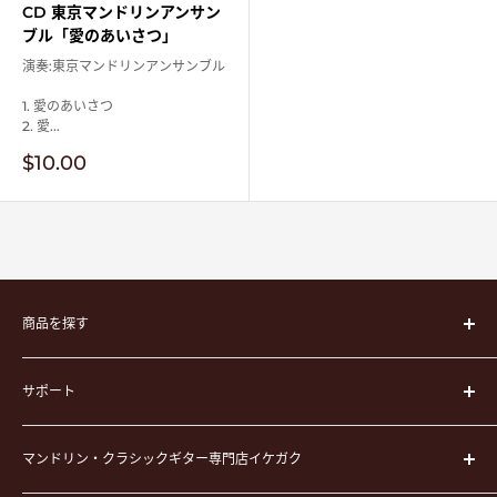
CD 東京マンドリンアンサン
ブル「愛のあいさつ」
演奏:東京マンドリンアンサンブル
1. 愛のあいさつ
2. 愛...
販
$10.00
売
価
格
商品を探す
楽器
サポート
楽器ケース
弦
運営会社
ピック
マンドリン・クラシックギター専門店イケガク
イケガクについて
演奏用品
お買い物ガイド