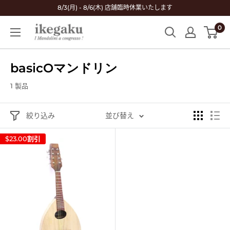
コ
8/3(月) - 8/6(木) 店舗臨時休業いたします
ン
0
Mandolin
テ
&
ン
Guitar
ツ
basicOマンドリン
Shop
に
ikegaku
ス
1 製品
キ
ッ
絞り込み
並び替え
プ
$23.00
割引
す
る