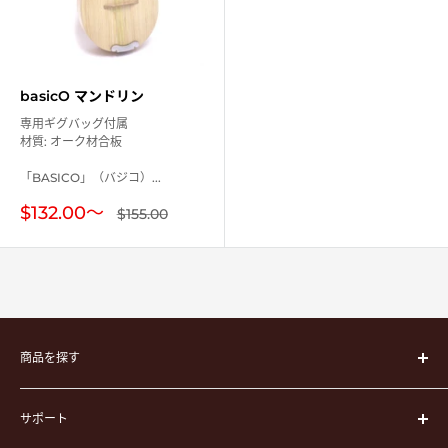
basicO マンドリン
専用ギグバッグ付属
材質: オーク材合板
「BASICO」（バジコ）...
販
$132.00
〜
通
$155.00
常
売
価
価
格
格
商品を探す
楽器
サポート
楽器ケース