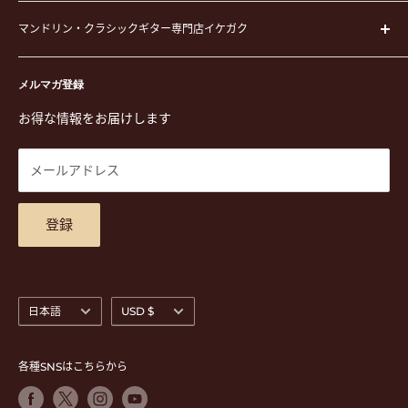
弦
運営会社
ピック
マンドリン・クラシックギター専門店イケガク
イケガクについて
演奏用品
お買い物ガイド
〒171-0021 東京都豊島区西池袋3-23-5 芦沢ビル2F
ステーショナリー&アクセサリー
特定商取引法に基づく表示
メルマガ登録
TEL. 03-5952-1391 / FAX. 03-5952-1392
楽譜
プライバシーポリシー
お得な情報をお届けします
営業時間 月-水,金,土 11:00-19:00 / 日,祝 11:00-18:00 (木曜定
CD
利用規約
休)
DVD
商品検索
メールアドレス
東京都公安委員会古物商許可 第305501406268号
チケット
お問合せ
楽器レンタル
アクセスマップ
登録
言
通
日本語
USD $
語
貨
各種SNSはこちらから