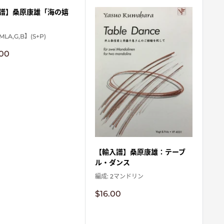
格
譜】桑原康雄「海の嬉
MLA,G,B】(S+P)
.00
【輸入譜】桑原康雄：テーブ
ル・ダンス
編成: 2マンドリン
販
$16.00
売
価
格