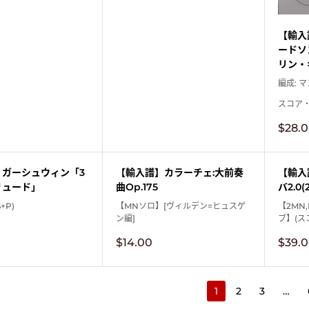
【輸入
ードソ
リン・
編成: 
スコア
販
$28.
売
価
格
】ガーシュウィン「3
【輸入譜】カラーチェ:大前奏
【輸入
リュード」
曲Op.175
バ2.0(2
+P)
【MNソロ】[ヴィルデン=ヒュスゲ
【2MN
ン編]
ブ】(ス
販
販
$14.00
$39.
売
売
価
価
格
格
1
2
3
…