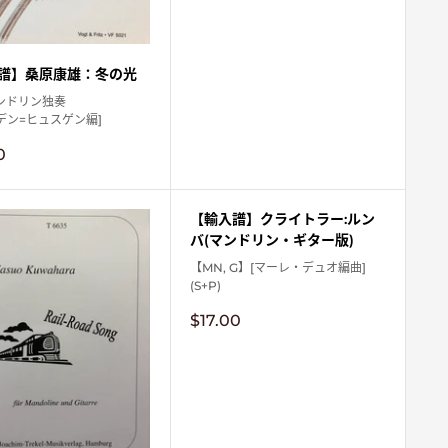
譜】桑原康雄：冬の光
ンドリン独奏
デン=ヒュスゲン編]
0
【輸入譜】クライトラー:ルン
バ(マンドリン・ギター版)
【MN, G】[マーレ・デュオ編曲]
(S+P)
販
$17.00
売
価
格