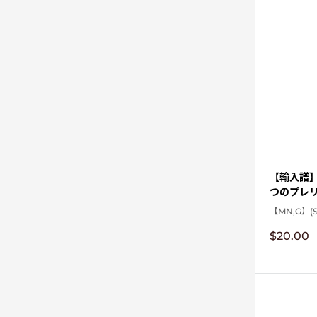
【輸入譜
つのプレ
【MN,G】(S
販
$20.00
売
価
格