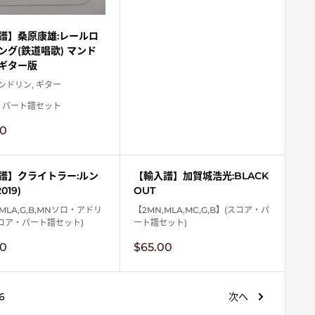
譜】桑原康雄:レールロ
ング(鉄道唱歌) マンド
ギター版
マンドリン, ギター
・パート譜セット
00
譜】クライトラー:ルン
【輸入譜】加賀城浩光:BLACK
019)
OUT
,MLA,G,B,MNソロ・アドリ
【2MN,MLA,MC,G,B】(スコア・パ
コア・パート譜セット)
ート譜セット)
販
00
$65.00
売
価
格
6
次へ