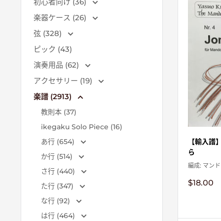
初心者向け (36)
楽器ケース (26)
弦 (328)
ピック (43)
演奏用品 (62)
アクセサリー (19)
楽譜 (2913)
教則本 (37)
ikegaku Solo Piece (16)
【輸入譜】
あ行 (654)
ら
か行 (514)
編成: マン
さ行 (440)
販
$18.00
た行 (347)
売
価
な行 (92)
格
は行 (464)