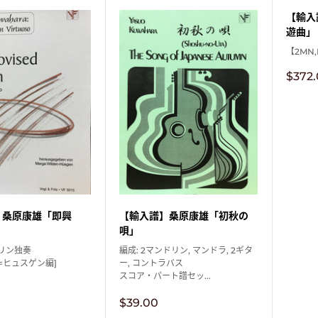
【輸入
遊曲」
【2MN,
販
$372
売
価
格
】桑原康雄「即興
【輸入譜】桑原康雄「初秋の
唄」
リン独奏
編成: 2マンドリン, マンドラ, 2ギタ
=ヒュスゲン編]
ー, コントラバス
スコア・パート譜セッ...
販
$39.00
売