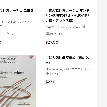
譜】カラーチェ:二重奏
【輸入譜】カラーチェ:マンド
)
リン教則本第3部・4部(イタリ
ア語・フランス語)
マンドリンまたはヴァイオリ
ィオラ
ベエ＝ドゥマンデ, カノニチ校訂
マンデ,...
課題95～219
販
0
$27.00
売
価
格
【輸入譜】桑原康雄「森の外
へ」
【2MN,MLA,G,B】(スコア・パート
譜セット)
販
$27.00
売
価
格