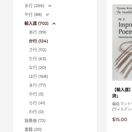
ま行 (266)
や行 (88)
輸入譜 (702)
あ行 (99)
か行 (124)
さ行 (112)
た行 (63)
な行 (20)
は行 (168)
ま行 (77)
【輸入譜
や行 (3)
詩」
ら行 (41)
編成:マンド
[ヴィルデン
わ行 (0)
販
$15.00
独奏曲 (72)
売
価
書籍 (20)