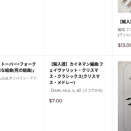
【輸入
編成:マ
[ヴィル
販
$13.0
売
価
格
】トーバー=フォーク
【輸入譜】カイネマン編曲:フ
な組曲(死の組曲)」
ェイヴァリット・クリスマ
ス・クラシックス(クリスマ
A,G,B,タンバリン・アド
ス・メドレー)
【2MN, MLA, G, B】(スコアのみ)
販
$7.00
売
価
格