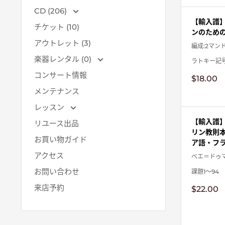
格
CD (206)
【輸入譜】
チケット (10)
ンのためのソ
アウトレット (3)
編成:2マン
楽器レンタル (0)
ラトキー記
コンサート情報
販
$18.00
売
メンテナンス
価
格
レッスン
【輸入譜】
リユース出品
リン教則本
お買い物ガイド
ア語・フラ
アクセス
ベエ＝ドゥマ
お問い合わせ
課題1～94
来店予約
販
$22.00
売
価
格