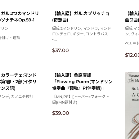
価
格
ガル:2つのマンドリ
【輸入譜】ガル:カプリッチョ
【輸入
ナチネOp.59-1
(奇想曲)
曲(2曲
ドリン
編成:2マンドリン, マンドラ, マンド
編成:
ロンチェロ, ギター, コントラバス
ン, ヴ
号付け・運指
<...
ベエ＝ドゥ
販
$37.00
販
売
$12.0
売
価
価
格
格
カラーチェ:マンド
【輸入譜】桑原康雄
第1部・2部(イタリ
「Flowing Poem(マンドリン
ンス語)
協奏曲『籟動』Pf伴奏版)」
ンデ, カノニチ校訂
【MN,PF】[トーバー=フォークト
編](MN譜付き)
販
$39.00
売
価
格