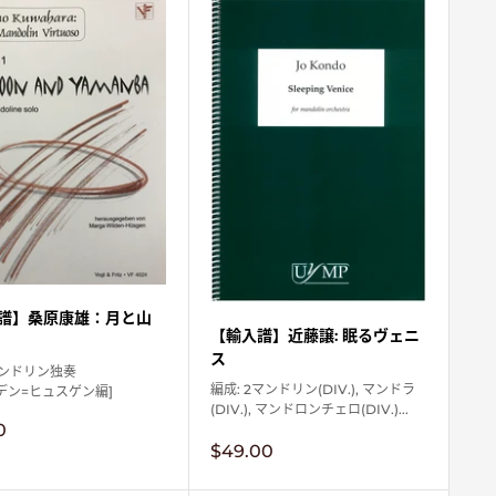
譜】桑原康雄：月と山
【輸入譜】近藤譲: 眠るヴェニ
ス
マンドリン独奏
編成: 2マンドリン(DIV.), マンドラ
デン=ヒュスゲン編]
(DIV.), マンドロンチェロ(DIV.)...
0
販
$49.00
売
価