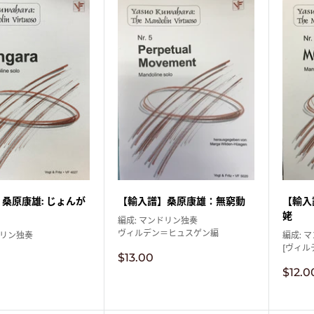
桑原康雄: じょんが
【輸入譜】桑原康雄：無窮動
【輸入
姥
編成: マンドリン独奏
ヴィルデン＝ヒュスゲン編
ドリン独奏
編成: 
[ヴィル
販
$13.00
売
販
$12.0
価
売
格
価
格