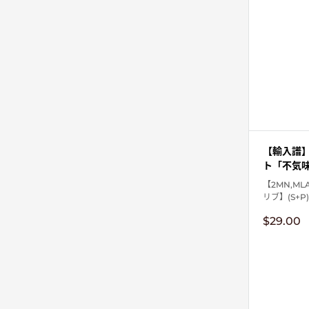
【輸入譜
ト「不気味
【2MN,ML
リブ】(S+P)
販
$29.00
売
価
格