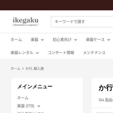
コ
ン
テ
Mandolin
ン
&
ツ
Guitar
に
ホーム
楽器
初心者向け
楽器ケース
Shop
ス
ikegaku
キ
楽器レンタル
コンサート情報
メンテナンス
ッ
プ
ホーム
か行_輸入譜
す
る
か行
メインメニュー
ホーム
124 製
楽器 (173)