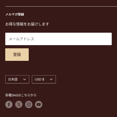
演奏用品
お買い物ガイド
〒171-0021 東京都豊島区西池袋3-23-5 芦沢ビル2F
ステーショナリー&アクセサリー
特定商取引法に基づく表示
メルマガ登録
TEL. 03-5952-1391 / FAX. 03-5952-1392
楽譜
プライバシーポリシー
お得な情報をお届けします
営業時間 月-水,金,土 11:00-19:00 / 日,祝 11:00-18:00 (木曜定
CD
利用規約
休)
DVD
商品検索
メールアドレス
東京都公安委員会古物商許可 第305501406268号
チケット
お問合せ
楽器レンタル
アクセスマップ
登録
言
通
日本語
USD $
語
貨
各種SNSはこちらから