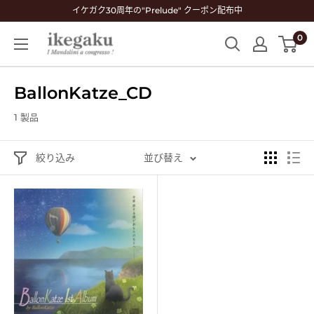
コ
イケガク30周年の"Prelude" クーポン配布中
ン
0
Mandolin
テ
&
ン
Guitar
ツ
BallonKatze_CD
Shop
に
ikegaku
ス
1 製品
キ
ッ
絞り込み
並び替え
プ
す
る