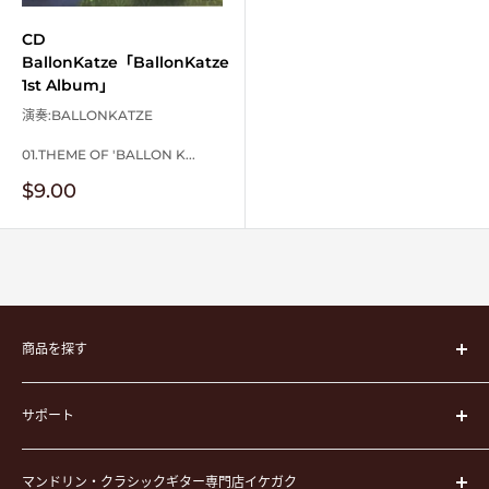
CD
BallonKatze「BallonKatze
1st Album」
演奏:BALLONKATZE
01.THEME OF 'BALLON K...
販
$9.00
売
価
格
商品を探す
楽器
サポート
楽器ケース
弦
運営会社
ピック
マンドリン・クラシックギター専門店イケガク
イケガクについて