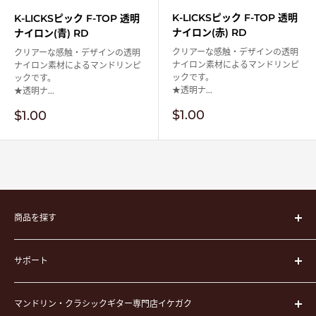
K-LICKSピック F-TOP 透明
K-LICKSピック F-TOP 透明
ナイロン(赤) RD
ナイロン(青) RD
クリアーな感触・デザインの透明
クリアーな感触・デザインの透明
ナイロン素材によるマンドリンピ
ナイロン素材によるマンドリンピ
ックです。
ックです。
★透明ナ...
★透明ナ...
販
$1.00
販
$1.00
売
売
価
価
格
格
商品を探す
楽器
サポート
楽器ケース
弦
運営会社
ピック
マンドリン・クラシックギター専門店イケガク
イケガクについて