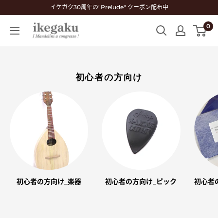
コ
イケガク30周年の"Prelude" クーポン配布中
ン
0
Mandolin
テ
&
ン
Guitar
ツ
Shop
に
初心者の方向け
ikegaku
ス
キ
ッ
プ
す
る
初心者の方向け_楽器
初心者の方向け_ピック
初心者