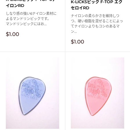
K-LICKSピック F-TOP エク
イロンRD
セロイRD
しなり感の強い6ナイロン素材に
ナイロンの柔らかさを維持しつ
よるマンドリンピックです。
つ、硬い樹脂を混ぜることによっ
マンドリンピックにはお...
てナイロンよりもコシのあるマ
ン...
販
$1.00
売
販
$1.00
価
売
格
価
格