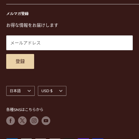
演奏用品
お買い物ガイド
〒171-0021 東京都豊島区西池袋3-23-5 芦沢ビル2F
ステーショナリー&アクセサリー
特定商取引法に基づく表示
メルマガ登録
TEL. 03-5952-1391 / FAX. 03-5952-1392
楽譜
プライバシーポリシー
お得な情報をお届けします
営業時間 月-水,金,土 11:00-19:00 / 日,祝 11:00-18:00 (木曜定
CD
利用規約
休)
DVD
商品検索
メールアドレス
東京都公安委員会古物商許可 第305501406268号
チケット
お問合せ
楽器レンタル
アクセスマップ
登録
言
通
日本語
USD $
語
貨
各種SNSはこちらから