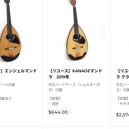
ス】エンジェルマンド
【リユース】KANADEマンド
【リユ
ラ 2019年
ラ クラ
ケース付属
中古ハードケース（ショルダー付
中古ハ
き）付属
き）付
修跡あり
【状態】
【状態
・良好
・ややネッ
販
$644.00
販
$2,57
売
売
価
価
格
格