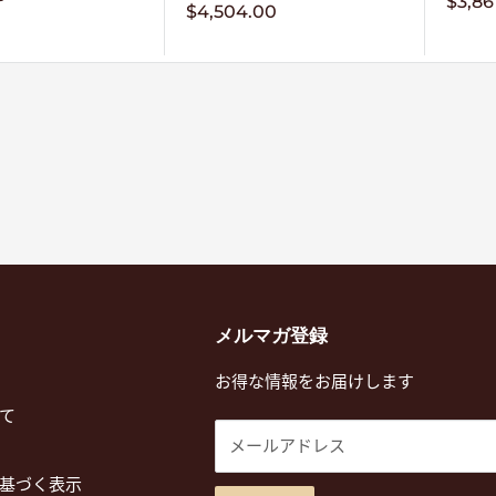
販
$3,86
販
$4,504.00
売
売
価
価
格
格
メルマガ登録
お得な情報をお届けします
て
メールアドレス
基づく表示