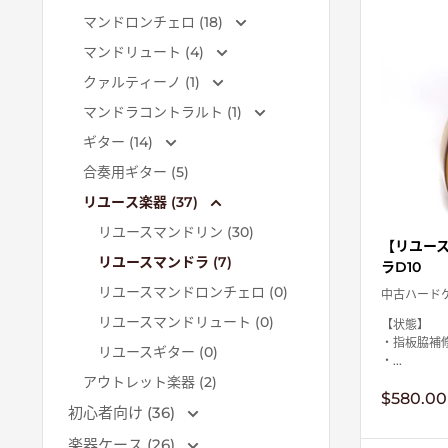
マンドロンチェロ (18)
マンドリュート (4)
クァルティーノ (1)
マンドラコントラルト (1)
ギター (14)
合奏用ギター (5)
リユース楽器 (37)
リユースマンドリン (30)
【リユー
リユースマンドラ (7)
ラD10
リユースマンドロンチェロ (0)
中古ハード
リユースマンドリュート (0)
【状態】
・指板脇補
リユースギター (0)
・...
アウトレット楽器 (2)
販
$580.00
初心者向け (36)
売
価
楽器ケース (26)
格