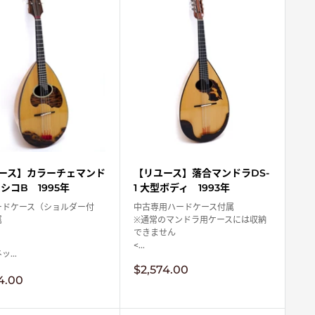
ース】カラーチェマンド
【リユース】落合マンドラDS-
シコB 1995年
1 大型ボディ 1993年
ードケース（ショルダー付
中古専用ハードケース付属
属
※通常のマンドラ用ケースには収納
できません
】
<...
...
販
$2,574.00
4.00
売
価
格