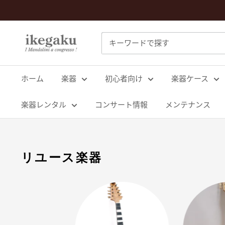
コ
ン
テ
Mandolin
ン
&
ツ
Guitar
に
ホーム
楽器
初心者向け
楽器ケース
Shop
ス
ikegaku
キ
楽器レンタル
コンサート情報
メンテナンス
ッ
プ
す
リユース楽器
る