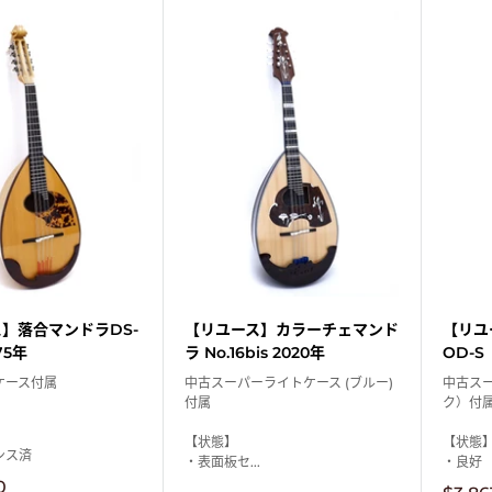
【リユ
】落合マンドラDS-
【リユース】カラーチェマンド
OD-S
75年
ラ No.16bis 2020年
中古ス
ケース付属
中古スーパーライトケース (ブルー)
ク）付
付属
【状態
【状態】
ンス済
・良好
・表面板セ...
0