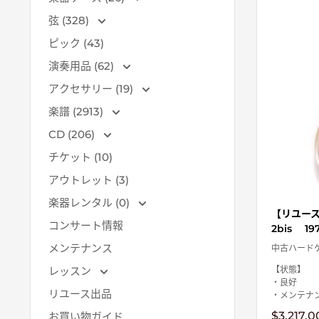
弦 (328)
ピック (43)
演奏用品 (62)
アクセサリー (19)
楽譜 (2913)
CD (206)
チケット (10)
アウトレット (3)
楽器レンタル (0)
【リユース
コンサート情報
2bis 19
メンテナンス
中古ハード
レッスン
【状態】
・良好
リユース出品
・メンテナ
販
$3,217.0
お買い物ガイド