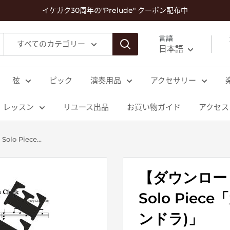
イケガク30周年の"Prelude" クーポン配布中
言語
すべてのカテゴリー
日本語
弦
ピック
演奏用品
アクセサリー
レッスン
リユース出品
お買い物ガイド
アクセス
o Piece...
【ダウンロード楽
Solo Pie
ンドラ)」