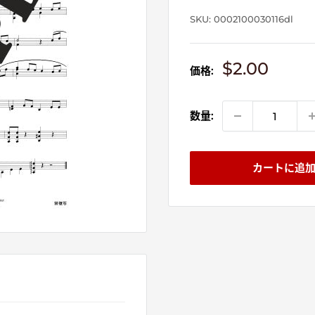
SKU:
0002100030116dl
販
$2.00
価格:
売
価
格
数量:
カートに追