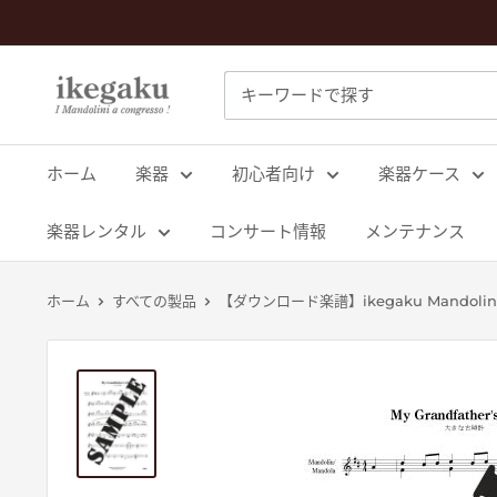
コ
ン
テ
Mandolin
ン
&
ツ
Guitar
に
ホーム
楽器
初心者向け
楽器ケース
Shop
ス
ikegaku
キ
楽器レンタル
コンサート情報
メンテナンス
ッ
プ
ホーム
すべての製品
【ダウンロード楽譜】ikegaku Mandolin Sol
す
る