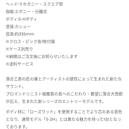
ヘッド:マホガニー・スクエア型
指板:エボニー・分離式
ボディ:S-Hボディ
塗装:カシュー
弦長:約335mm
※クロス・ピック各1枚付属
※ケース別売り
※納期はご注文後にお知らせいたします
※送料サービス
落合工房の匠の業とアーティストの感性によって生まれた新たな
サウンド。
プロマンドリニスト堀雅貴の音へのこだわり・要望に落合大悟郎
が応え、生まれた新シリーズのエントリーモデルです。
ボディ材に「ローズウッド」を使用することでより芯のある音色
となり、通常モデル「S-2H」とは異なる魅力を持った1台となっ
ております。