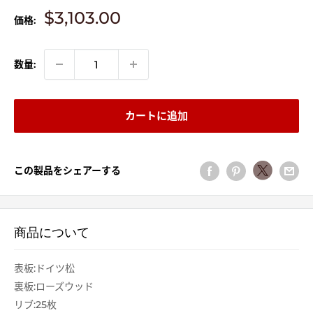
販
$3,103.00
価格:
売
価
格
数量:
カートに追加
この製品をシェアーする
商品について
表板:ドイツ松
裏板:ローズウッド
リブ:25枚