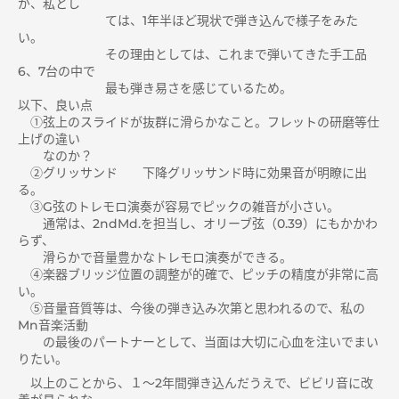
が、私とし
ては、1年半ほど現状で弾き込んで様子をみた
い。
その理由としては、これまで弾いてきた手工品
6、7台の中で
最も弾き易さを感じているため。
以下、良い点
①弦上のスライドが抜群に滑らかなこと。フレットの研磨等仕
上げの違い
なのか？
②グリッサンド 下降グリッサンド時に効果音が明瞭に出
る。
③G弦のトレモロ演奏が容易でピックの雑音が小さい。
通常は、2ndMd.を担当し、オリーブ弦（0.39）にもかかわ
らず、
滑らかで音量豊かなトレモロ演奏ができる。
④楽器ブリッジ位置の調整が的確で、ピッチの精度が非常に高
い。
⑤音量音質等は、今後の弾き込み次第と思われるので、私の
Mn音楽活動
の最後のパートナーとして、当面は大切に心血を注いでまい
りたい。
以上のことから、１～2年間弾き込んだうえで、ビビリ音に改