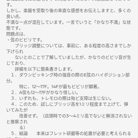
す。
しかし、楽器を受取り後の率直な感想をお伝えしますと、多くの
良い点、
不満な一点が混在しています。一言でいうと「かなり不満」な状
態です。
問題点は、
・弦のビビリです。
ブリッジ調整については、事前に、ある程度の高さまでしか
下げられ
ないとのことで了解していましたが、かなりのビビリ音が生
じており、
詳細を以下に箇条書きします。
１．ダウンピッキング時の強音の際のE弦のハイポジション部
分。
特に、12～17F。14Fが最もビビリが顕著。
２．A弦も12～17Fがかなり怪しい。
３．いずれも、トレモロの際は殆ど支障は生じない。
４．このため、試しにブリッジ高を1ミリ程度まで上げて、弾
いてみたが
改善せず。（店頭時での3～4ミリ高でないと解消されない
と推察され
る）
５．結論 本来はフレット研磨等の処置が必要と考えられる