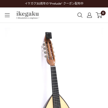
コ
イケガク30周年の"Prelude" クーポン配布中
ン
0
Mandolin
テ
&
ン
Guitar
ツ
Shop
に
ikegaku
ス
キ
ッ
プ
す
る