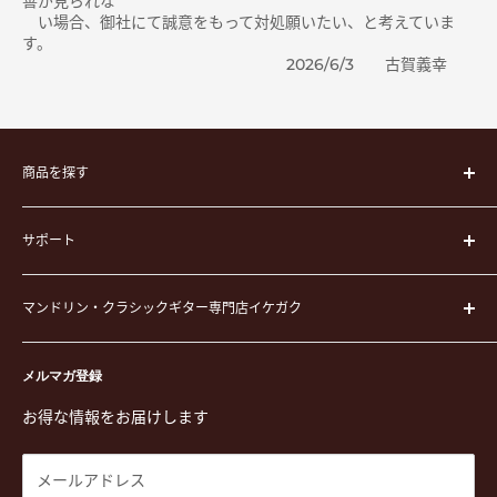
善が見られな
い場合、御社にて誠意をもって対処願いたい、と考えていま
す。
2026/6/3 古賀義幸
商品を探す
楽器
サポート
楽器ケース
弦
運営会社
ピック
マンドリン・クラシックギター専門店イケガク
イケガクについて
演奏用品
お買い物ガイド
〒171-0021 東京都豊島区西池袋3-23-5 芦沢ビル2F
ステーショナリー&アクセサリー
特定商取引法に基づく表示
メルマガ登録
TEL. 03-5952-1391 / FAX. 03-5952-1392
楽譜
プライバシーポリシー
お得な情報をお届けします
営業時間 月-水,金,土 11:00-19:00 / 日,祝 11:00-18:00 (木曜定
CD
利用規約
休)
DVD
商品検索
メールアドレス