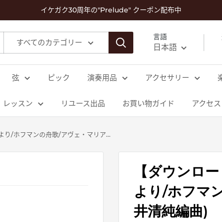
イケガク30周年の"Prelude" クーポン配布中
言語
すべてのカテゴリー
日本語
弦
ピック
演奏用品
アクセサリー
レッスン
リユース出品
お買い物ガイド
アクセス
/ホフマンの舟歌/アヴェ・マリア...
【ダウンロー
より/ホフマ
井清純編曲)