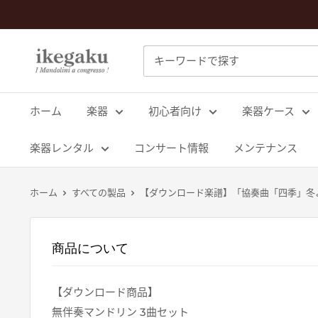
コ
ン
テ
Mandolin
ン
&
ツ
Guitar
に
ホーム
楽器
初心者向け
楽器ケース
Shop
ス
ikegaku
キ
楽器レンタル
コンサート情報
メンテナンス
ッ
プ
ホーム
すべての製品
【ダウンロード楽譜】「協奏曲「四季」冬より
す
る
商品について
【ダウンロード商品】
無伴奏マンドリン 3曲セット