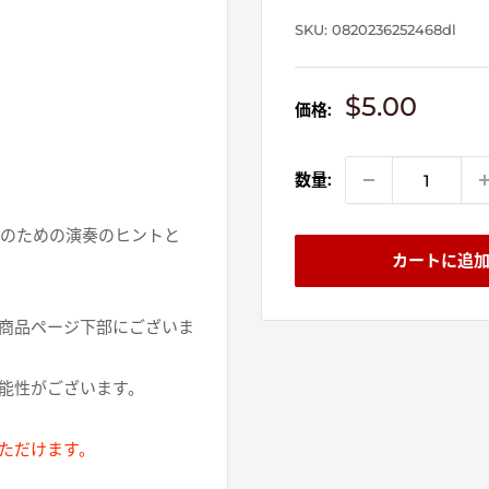
SKU:
0820236252468dl
販
$5.00
価格:
売
価
格
数量:
のための演奏のヒントと
カートに追
商品ページ下部にございま
能性がございます。
ただけます。