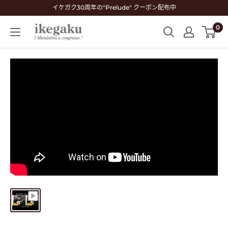
コ
イケガク30周年の"Prelude" クーポン配布中
ン
0
Mandolin
テ
&
ン
Guitar
ツ
Shop
に
ikegaku
ス
キ
ッ
プ
す
る