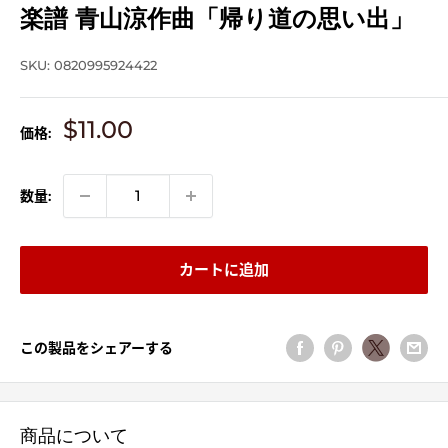
楽譜 青山涼作曲「帰り道の思い出」
SKU:
0820995924422
販
$11.00
価格:
売
価
格
数量:
カートに追加
この製品をシェアーする
商品について