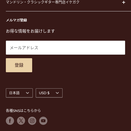
ピック
マンドリン・クラシックギター専門店イケガク
イケガクについて
演奏用品
お買い物ガイド
〒171-0021 東京都豊島区西池袋3-23-5 芦沢ビル2F
ステーショナリー&アクセサリー
特定商取引法に基づく表示
メルマガ登録
TEL. 03-5952-1391 / FAX. 03-5952-1392
楽譜
プライバシーポリシー
お得な情報をお届けします
営業時間 月-水,金,土 11:00-19:00 / 日,祝 11:00-18:00 (木曜定
CD
利用規約
休)
DVD
商品検索
メールアドレス
東京都公安委員会古物商許可 第305501406268号
チケット
お問合せ
楽器レンタル
アクセスマップ
登録
言
通
日本語
USD $
語
貨
各種SNSはこちらから