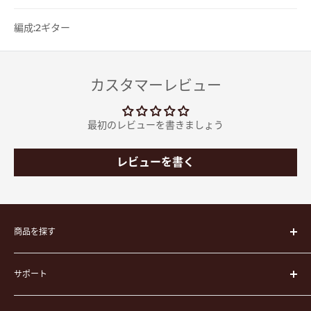
編成:2ギター
カスタマーレビュー
最初のレビューを書きましょう
レビューを書く
商品を探す
楽器
サポート
楽器ケース
弦
運営会社