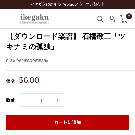
コ
イケガク30周年の"Prelude" クーポン配布中
ン
0
Mandolin
テ
&
ン
Guitar
【ダウンロード楽譜】 石橋敬三「ツ
ツ
Shop
に
キナミの孤独」
ikegaku
ス
キ
SKU:
0821580081858dl
ッ
プ
販
$6.00
価格:
す
売
る
価
格
数量:
カートに追加