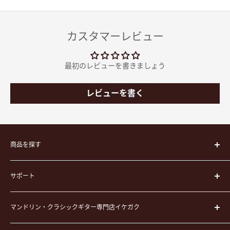
カスタマーレビュー
最初のレビューを書きましょう
レビューを書く
商品を探す
楽器
サポート
楽器ケース
弦
運営会社
ピック
マンドリン・クラシックギター専門店イケガク
イケガクについて
演奏用品
お買い物ガイド
〒171-0021 東京都豊島区西池袋3-23-5 芦沢ビル2F