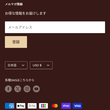
ステーショナリー&アクセサリー
特定商取引法に基づく表示
メルマガ登録
TEL. 03-5952-1391 / FAX. 03-5952-1392
楽譜
プライバシーポリシー
お得な情報をお届けします
営業時間 月-水,金,土 11:00-19:00 / 日,祝 11:00-18:00 (木曜定
CD
利用規約
休)
DVD
商品検索
メールアドレス
東京都公安委員会古物商許可 第305501406268号
チケット
お問合せ
楽器レンタル
アクセスマップ
登録
言
通
日本語
USD $
語
貨
各種SNSはこちらから