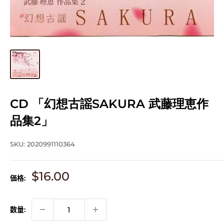
CD 「幻想古謡SAKURA 武藤理恵作
品集2」
SKU:
2020991110364
販
$16.00
価格:
売
価
格
数量: