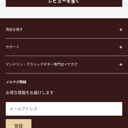
レビューを書く
商品を探す
楽器
サポート
楽器ケース
弦
運営会社
ピック
マンドリン・クラシックギター専門店イケガク
イケガクについて
演奏用品
お買い物ガイド
〒171-0021 東京都豊島区西池袋3-23-5 芦沢ビル2F
ステーショナリー&アクセサリー
特定商取引法に基づく表示
メルマガ登録
TEL. 03-5952-1391 / FAX. 03-5952-1392
楽譜
プライバシーポリシー
お得な情報をお届けします
営業時間 月-水,金,土 11:00-19:00 / 日,祝 11:00-18:00 (木曜定
CD
利用規約
休)
DVD
商品検索
メールアドレス
東京都公安委員会古物商許可 第305501406268号
チケット
お問合せ
楽器レンタル
アクセスマップ
登録