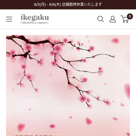
コ
8/3(月) - 8/6(木) 店舗臨時休業いたします
ン
0
Mandolin
テ
&
ン
Guitar
ツ
Shop
に
ikegaku
ス
キ
ッ
プ
す
る