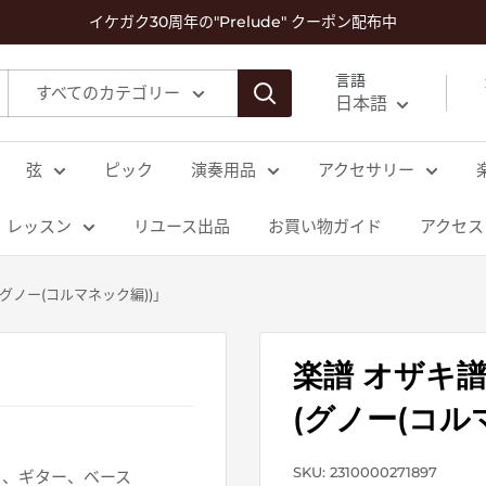
イケガク30周年の"Prelude" クーポン配布中
言語
すべてのカテゴリー
日本語
弦
ピック
演奏用品
アクセサリー
レッスン
リユース出品
お買い物ガイド
アクセス
グノー(コルマネック編))」
楽譜 オザキ
(グノー(コル
SKU:
2310000271897
ロ、ギター、ベース