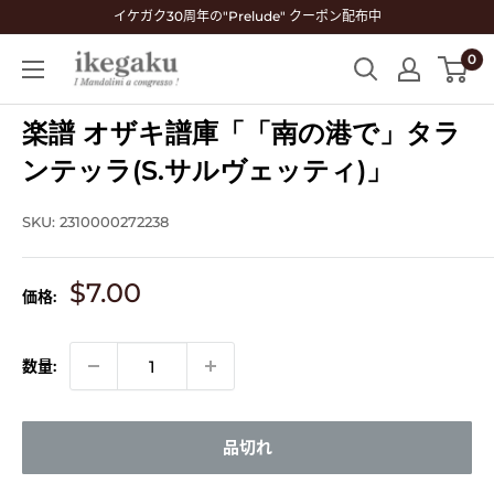
コ
イケガク30周年の"Prelude" クーポン配布中
ン
0
Mandolin
テ
&
ン
Guitar
楽譜 オザキ譜庫「「南の港で」タラ
ツ
Shop
に
ンテッラ(S.サルヴェッティ)」
ikegaku
ス
キ
SKU:
2310000272238
ッ
プ
販
$7.00
価格:
す
売
る
価
格
数量:
品切れ