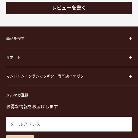
レビューを書く
商品を探す
楽器
サポート
楽器ケース
弦
運営会社
ピック
マンドリン・クラシックギター専門店イケガク
イケガクについて
演奏用品
お買い物ガイド
〒171-0021 東京都豊島区西池袋3-23-5 芦沢ビル2F
ステーショナリー&アクセサリー
特定商取引法に基づく表示
メルマガ登録
TEL. 03-5952-1391 / FAX. 03-5952-1392
楽譜
プライバシーポリシー
お得な情報をお届けします
営業時間 月-水,金,土 11:00-19:00 / 日,祝 11:00-18:00 (木曜定
CD
利用規約
休)
DVD
商品検索
メールアドレス
東京都公安委員会古物商許可 第305501406268号
チケット
お問合せ