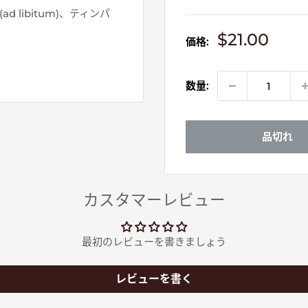
libitum)、ティンパ
販
$21.00
価格:
売
価
格
数量:
品切れ
カスタマーレビュー
最初のレビューを書きましょう
レビューを書く