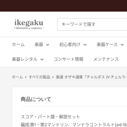
コ
ン
テ
Mandolin
ン
&
ツ
Guitar
に
ホーム
楽器
初心者向け
楽器ケース
Shop
ス
ikegaku
キ
楽器レンタル
コンサート情報
メンテナンス
ッ
プ
ホーム
すべての製品
楽譜 オザキ譜庫「チャルダス (V.チェルラ
す
る
商品について
スコア・パート譜・解説セット
編成:第1・第2マンドリン、マンドラコントラルト(ad li