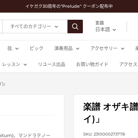
イケガク30周年の"Prelude" クーポン配布中
言語
すべてのカテゴリー
日本語
弦
ピック
演奏用品
アクセサリー
レッスン
リユース出品
お買い物ガイド
アクセス
イ)」
楽譜 オザキ譜
イ)」
SKU:
2310000273778
bitum)、マンドラテノー