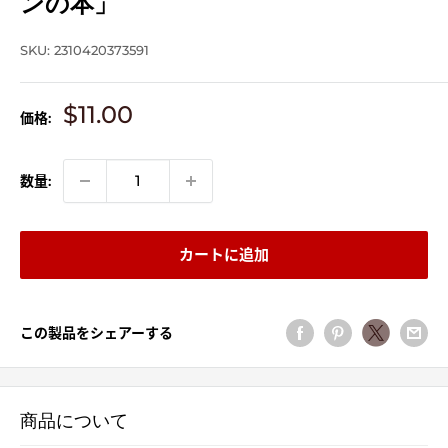
ンの本」
SKU:
2310420373591
販
$11.00
価格:
売
価
格
数量:
カートに追加
この製品をシェアーする
商品について