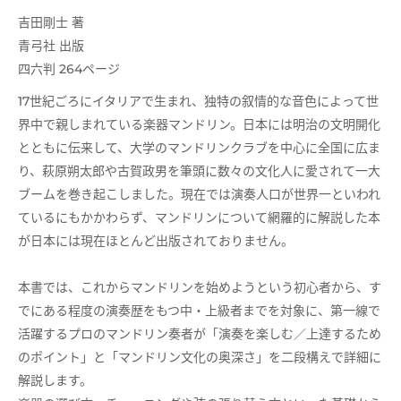
吉田剛士 著
青弓社 出版
四六判 264ページ
17世紀ごろにイタリアで生まれ、独特の叙情的な音色によって世
界中で親しまれている楽器マンドリン。日本には明治の文明開化
とともに伝来して、大学のマンドリンクラブを中心に全国に広ま
り、萩原朔太郎や古賀政男を筆頭に数々の文化人に愛されて一大
ブームを巻き起こしました。現在では演奏人口が世界一といわれ
ているにもかかわらず、マンドリンについて網羅的に解説した本
が日本には現在ほとんど出版されておりません。
本書では、これからマンドリンを始めようという初心者から、す
でにある程度の演奏歴をもつ中・上級者までを対象に、第一線で
活躍するプロのマンドリン奏者が「演奏を楽しむ／上達するため
のポイント」と「マンドリン文化の奥深さ」を二段構えで詳細に
解説します。