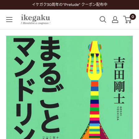
コ
イケガク30周年の"Prelude" クーポン配布中
ン
0
Mandolin
テ
&
ン
Guitar
ツ
Shop
に
ikegaku
ス
キ
ッ
プ
す
る