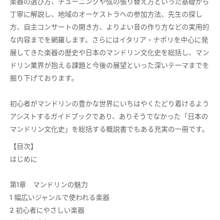
楽器の選び方、チューニングや弦の張り替え方といった基礎から
丁寧に解説し、地域のオーケストラへの参加方法、先生の探し
方、自主コンサートの開き方、よりよい音の作り方などの実用的
な内容までを網羅します。さらにはイタリア・ナポリを中心に発
展してきた楽器の歴史や日本のマンドリン文化史を総括し、マン
ドリン業界が抱える課題と今後の展望といった深いテーマまでを
掘り下げております。
初心者がマンドリンの豊かな世界にいちはやくたどり着けるよう
アシストするガイドブックであり、ありそうでなかった「日本の
マンドリン文化史」を総括する概説書でもある充実の一冊です。
【目次】
はじめに
第1章 マンドリンの魅力
1 幅広いジャンルで使われる楽器
2 初心者にやさしい楽器