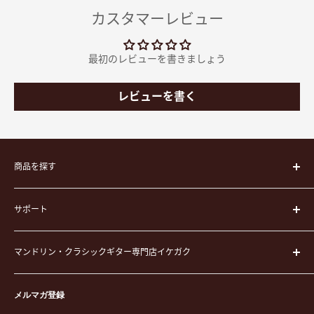
カスタマーレビュー
最初のレビューを書きましょう
レビューを書く
商品を探す
楽器
サポート
楽器ケース
弦
運営会社
ピック
マンドリン・クラシックギター専門店イケガク
イケガクについて
演奏用品
お買い物ガイド
〒171-0021 東京都豊島区西池袋3-23-5 芦沢ビル2F
ステーショナリー&アクセサリー
特定商取引法に基づく表示
メルマガ登録
TEL. 03-5952-1391 / FAX. 03-5952-1392