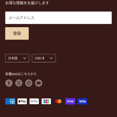
楽譜
プライバシーポリシー
お得な情報をお届けします
営業時間 月-水,金,土 11:00-19:00 / 日,祝 11:00-18:00 (木曜定
CD
利用規約
休)
DVD
商品検索
メールアドレス
東京都公安委員会古物商許可 第305501406268号
チケット
お問合せ
楽器レンタル
アクセスマップ
登録
言
通
日本語
USD $
語
貨
各種SNSはこちらから