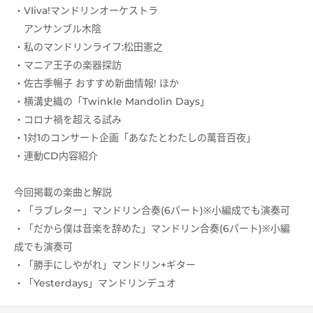
・VIiva!マンドリンオーケストラ
アンサンブル木陰
・私のマンドリンライフ:松田憲之
・マニア王子の楽器探訪
・佐古季暢子 おすすめ新曲情報! ほか
・横溝史織の「Twinkle Mandolin Days」
・コロナ禍を超える試み
・1対1のコンサート企画「あなたとわたしの萬音百夜」
・連動CD内容紹介
今回掲載の楽曲と解説
・「ラブレター」マンドリン合奏(6パート)※小編成でも演奏可
・「だから僕は音楽を辞めた」マンドリン合奏(6パート)※小編
成でも演奏可
・「勝手にしやがれ」マンドリン+ギター
・「Yesterdays」マンドリンデュオ