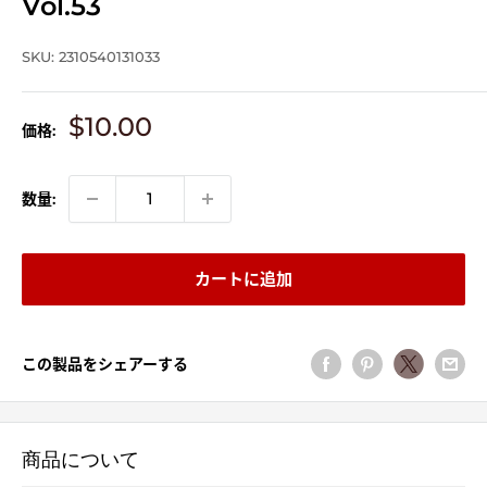
Vol.53
SKU:
2310540131033
販
$10.00
価格:
売
価
格
数量:
カートに追加
この製品をシェアーする
商品について