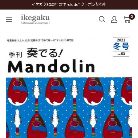
コ
イケガク30周年の"Prelude" クーポン配布中
ン
0
Mandolin
テ
&
ン
Guitar
ツ
Shop
に
ikegaku
ス
キ
ッ
プ
す
る