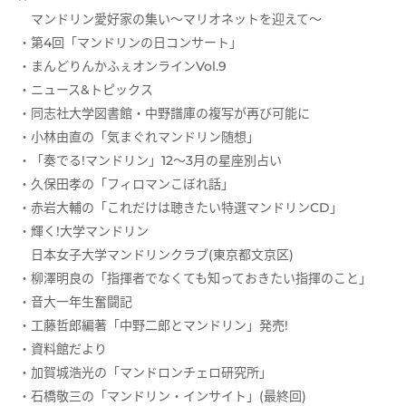
マンドリン愛好家の集い～マリオネットを迎えて～
・第4回「マンドリンの日コンサート」
・まんどりんかふぇオンラインVol.9
・ニュース&トピックス
・同志社大学図書館・中野譜庫の複写が再び可能に
・小林由直の「気まぐれマンドリン随想」
・「奏でる!マンドリン」12～3月の星座別占い
・久保田孝の「フィロマンこぼれ話」
・赤岩大輔の「これだけは聴きたい特選マンドリンCD」
・輝く!大学マンドリン
日本女子大学マンドリンクラブ(東京都文京区)
・柳澤明良の「指揮者でなくても知っておきたい指揮のこと」
・音大一年生奮闘記
・工藤哲郎編著「中野二郎とマンドリン」発売!
・資料館だより
・加賀城浩光の「マンドロンチェロ研究所」
・石橋敬三の「マンドリン・インサイト」(最終回)