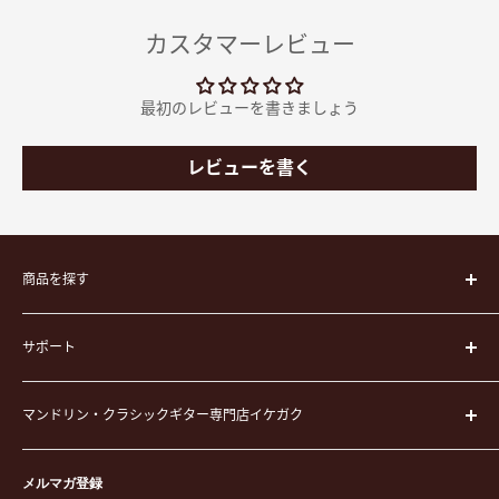
カスタマーレビュー
最初のレビューを書きましょう
レビューを書く
商品を探す
楽器
サポート
楽器ケース
弦
運営会社
ピック
マンドリン・クラシックギター専門店イケガク
イケガクについて
演奏用品
お買い物ガイド
〒171-0021 東京都豊島区西池袋3-23-5 芦沢ビル2F
ステーショナリー&アクセサリー
特定商取引法に基づく表示
メルマガ登録
TEL. 03-5952-1391 / FAX. 03-5952-1392