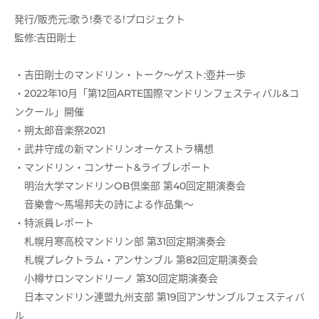
発行/販売元:歌う!奏でる!プロジェクト
監修:吉田剛士
・吉田剛士のマンドリン・トーク～ゲスト:壺井一歩
・2022年10月「第12回ARTE国際マンドリンフェスティバル&コ
ンクール」開催
・朔太郎音楽祭2021
・武井守成の新マンドリンオーケストラ構想
・マンドリン・コンサート&ライブレポート
明治大学マンドリンOB倶楽部 第40回定期演奏会
音樂會～馬場邦夫の詩による作品集～
・特派員レポート
札幌月寒高校マンドリン部 第31回定期演奏会
札幌プレクトラム・アンサンブル 第82回定期演奏会
小樽サロンマンドリーノ 第30回定期演奏会
日本マンドリン連盟九州支部 第19回アンサンブルフェスティバ
ル