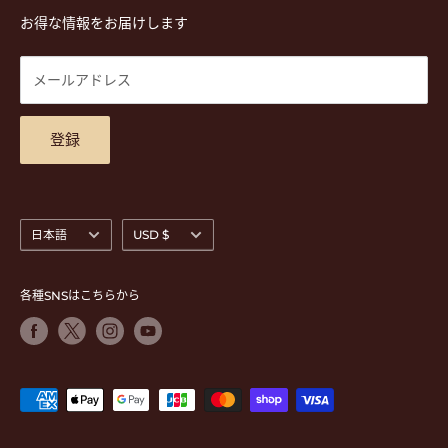
楽譜
プライバシーポリシー
お得な情報をお届けします
営業時間 月-水,金,土 11:00-19:00 / 日,祝 11:00-18:00 (木曜定
CD
利用規約
休)
DVD
商品検索
メールアドレス
東京都公安委員会古物商許可 第305501406268号
チケット
お問合せ
楽器レンタル
アクセスマップ
登録
言
通
日本語
USD $
語
貨
各種SNSはこちらから