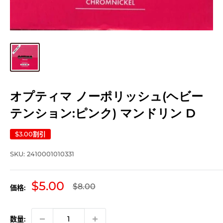
オプティマ ノーポリッシュ(ヘビー
テンション:ピンク) マンドリン D
$3.00
割引
SKU:
2410001010331
販
$5.00
通
$8.00
価格:
常
売
価
価
格
格
数量: