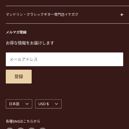
弦
運営会社
ピック
マンドリン・クラシックギター専門店イケガク
イケガクについて
演奏用品
お買い物ガイド
〒171-0021 東京都豊島区西池袋3-23-5 芦沢ビル2F
ステーショナリー&アクセサリー
特定商取引法に基づく表示
メルマガ登録
TEL. 03-5952-1391 / FAX. 03-5952-1392
楽譜
プライバシーポリシー
お得な情報をお届けします
営業時間 月-水,金,土 11:00-19:00 / 日,祝 11:00-18:00 (木曜定
CD
利用規約
休)
DVD
商品検索
メールアドレス
東京都公安委員会古物商許可 第305501406268号
チケット
お問合せ
楽器レンタル
アクセスマップ
登録
言
通
日本語
USD $
語
貨
各種SNSはこちらから