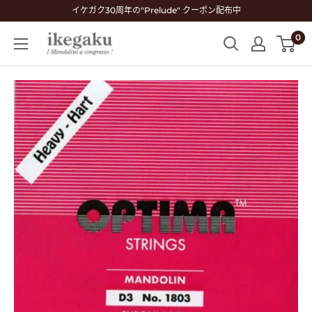
コ
イケガク30周年の"Prelude" クーポン配布中
ン
0
Mandolin
テ
&
ン
Guitar
ツ
Shop
に
ikegaku
ス
キ
ッ
プ
す
る