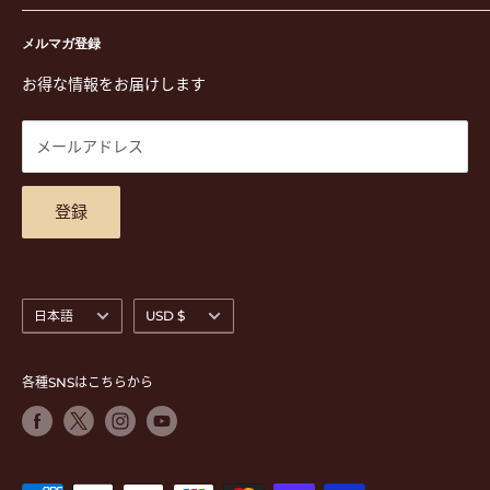
演奏用品
お買い物ガイド
〒171-0021 東京都豊島区西池袋3-23-5 芦沢ビル2F
ステーショナリー&アクセサリー
特定商取引法に基づく表示
メルマガ登録
TEL. 03-5952-1391 / FAX. 03-5952-1392
楽譜
プライバシーポリシー
お得な情報をお届けします
営業時間 月-水,金,土 11:00-19:00 / 日,祝 11:00-18:00 (木曜定
CD
利用規約
休)
DVD
商品検索
メールアドレス
東京都公安委員会古物商許可 第305501406268号
チケット
お問合せ
楽器レンタル
アクセスマップ
登録
言
通
日本語
USD $
語
貨
各種SNSはこちらから