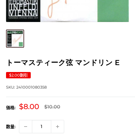
トーマスティーク弦 マンドリン E
$2.00
割引
SKU:
2410001080358
販
$8.00
通
$10.00
価格:
常
売
価
価
格
格
数量: