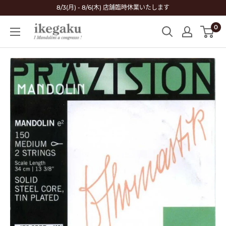
コ
8/3(月) - 8/6(木) 店舗臨時休業いたします
ン
0
Mandolin
テ
&
ン
Guitar
ツ
Shop
に
ikegaku
ス
キ
ッ
プ
す
る