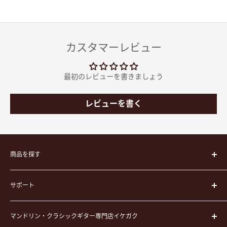
カスタマーレビュー
最初のレビューを書きましょう
レビューを書く
商品を探す
楽器
サポート
楽器ケース
弦
運営会社
ピック
マンドリン・クラシックギター専門店イケガク
イケガクについて