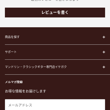
レビューを書く
商品を探す
楽器
サポート
楽器ケース
弦
運営会社
ピック
マンドリン・クラシックギター専門店イケガク
イケガクについて
演奏用品
お買い物ガイド
〒171-0021 東京都豊島区西池袋3-23-5 芦沢ビル2F
ステーショナリー&アクセサリー
特定商取引法に基づく表示
メルマガ登録
TEL. 03-5952-1391 / FAX. 03-5952-1392
楽譜
プライバシーポリシー
お得な情報をお届けします
営業時間 月-水,金,土 11:00-19:00 / 日,祝 11:00-18:00 (木曜定
CD
利用規約
休)
DVD
商品検索
メールアドレス
東京都公安委員会古物商許可 第305501406268号
チケット