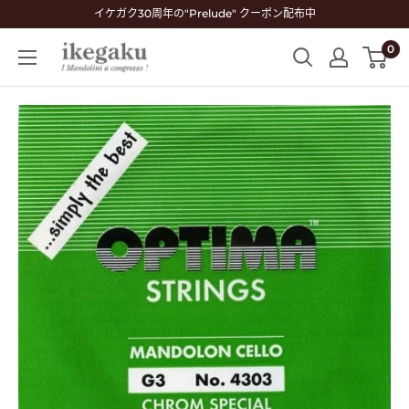
コ
イケガク30周年の"Prelude" クーポン配布中
ン
0
Mandolin
テ
&
ン
Guitar
ツ
Shop
に
ikegaku
ス
キ
ッ
プ
す
る