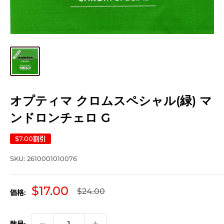
オプティマ クロムスペシャル(緑) マ
ンドロンチェロ G
$7.00
割引
SKU:
2610001010076
販
$17.00
通
$24.00
価格:
常
売
価
価
格
数量: