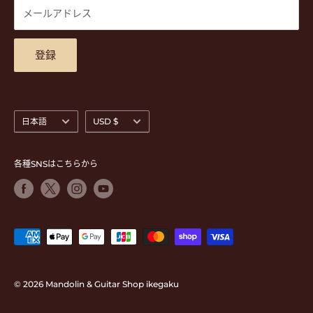
DVD
商品検索
メールアドレス
東京都公安委員会古物商許可 第305501406268号
チケット
お問合せ
楽器レンタル
アクセスマップ
登録
言
通
日本語
USD $
語
貨
各種SNSはこちらから
© 2026 Mandolin & Guitar Shop ikegaku