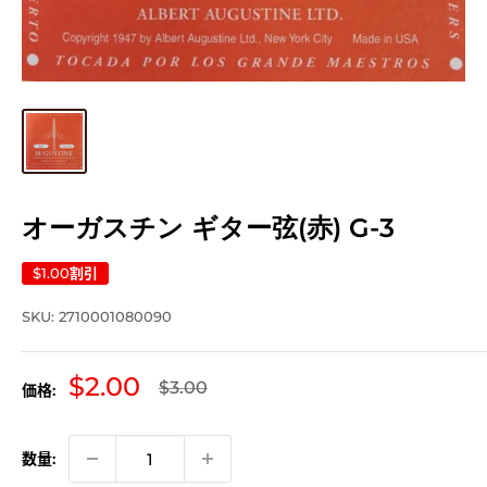
オーガスチン ギター弦(赤) G-3
$1.00
割引
SKU:
2710001080090
販
$2.00
通
$3.00
価格:
常
売
価
価
格
格
数量: