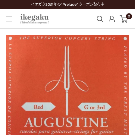
コ
イケガク30周年の"Prelude" クーポン配布中
ン
0
Mandolin
テ
&
ン
Guitar
ツ
Shop
に
ikegaku
ス
キ
ッ
プ
す
る