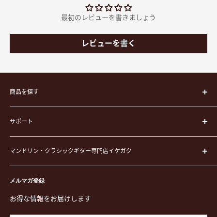
最初のレビューを書きましょう
レビューを書く
商品を探す
楽器
サポート
楽器ケース
弦
運営会社
ピック
マンドリン・クラシックギター専門店イケガク
イケガクについて
演奏用品
お買い物ガイド
〒171-0021 東京都豊島区西池袋3-23-5 芦沢ビル2F
ステーショナリー&アクセサリー
特定商取引法に基づく表示
メルマガ登録
TEL. 03-5952-1391 / FAX. 03-5952-1392
楽譜
プライバシーポリシー
お得な情報をお届けします
営業時間 月-水,金,土 11:00-19:00 / 日,祝 11:00-18:00 (木曜定
CD
利用規約
休)