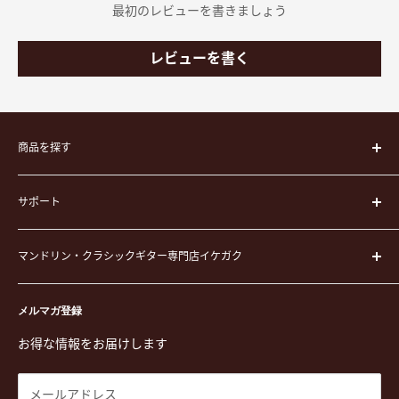
最初のレビューを書きましょう
レビューを書く
商品を探す
楽器
サポート
楽器ケース
弦
運営会社
ピック
マンドリン・クラシックギター専門店イケガク
イケガクについて
演奏用品
お買い物ガイド
〒171-0021 東京都豊島区西池袋3-23-5 芦沢ビル2F
ステーショナリー&アクセサリー
特定商取引法に基づく表示
メルマガ登録
TEL. 03-5952-1391 / FAX. 03-5952-1392
楽譜
プライバシーポリシー
お得な情報をお届けします
営業時間 月-水,金,土 11:00-19:00 / 日,祝 11:00-18:00 (木曜定
CD
利用規約
休)
DVD
商品検索
メールアドレス