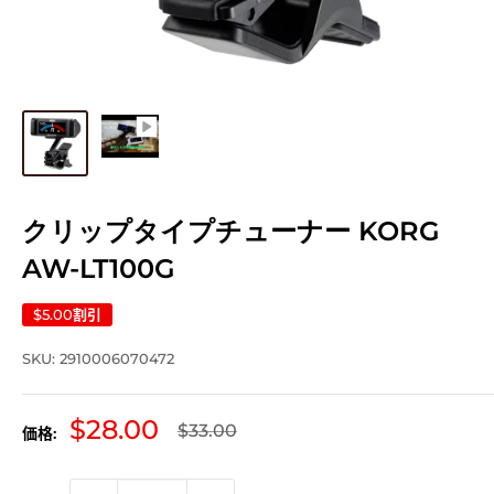
クリップタイプチューナー KORG
AW-LT100G
$5.00
割引
SKU:
2910006070472
販
$28.00
通
$33.00
価格:
常
売
価
価
格