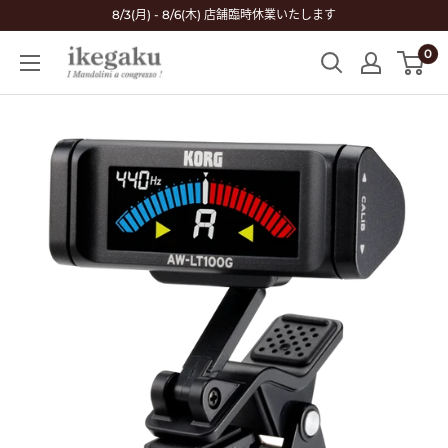
コ
8/3(月) - 8/6(木) 店舗臨時休業いたします
ン
0
Mandolin
テ
&
ン
Guitar
ツ
Shop
に
ikegaku
ス
キ
ッ
プ
す
る