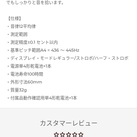
でもしっかりと音を拾います。
【仕様】
・音律12平均律
・測定範囲
・測定精度±0.1 セント以内
・基準ピッチ範囲A4 = 436 ～ 445Hz
・ディスプレイ・モードレギュラー/ストロボ/ハーフ・ストロボ
・電源単4形乾電池×1本
・電池寿命100時間
・外形寸法60mm
・質量32g
・付属品動作確認用単4形乾電池×1本
カスタマーレビュー