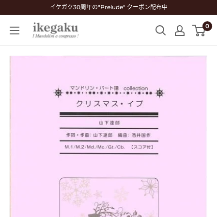
コ
イケガク30周年の"Prelude" クーポン配布中
ン
0
Mandolin
テ
&
ン
Guitar
ツ
Shop
に
ikegaku
ス
キ
ッ
プ
す
る