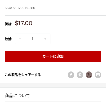
SKU:
3811790130580
販
$17.00
価格:
売
価
格
数量:
カートに追加
この製品をシェアーする
商品について