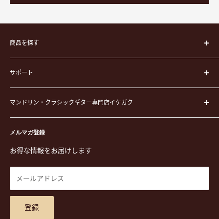
商品を探す
楽器
サポート
楽器ケース
弦
運営会社
ピック
マンドリン・クラシックギター専門店イケガク
イケガクについて
演奏用品
お買い物ガイド
〒171-0021 東京都豊島区西池袋3-23-5 芦沢ビル2F
ステーショナリー&アクセサリー
特定商取引法に基づく表示
メルマガ登録
TEL. 03-5952-1391 / FAX. 03-5952-1392
楽譜
プライバシーポリシー
お得な情報をお届けします
営業時間 月-水,金,土 11:00-19:00 / 日,祝 11:00-18:00 (木曜定
CD
利用規約
休)
DVD
商品検索
メールアドレス
東京都公安委員会古物商許可 第305501406268号
チケット
お問合せ
楽器レンタル
アクセスマップ
登録