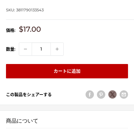
SKU:
3811790133543
販
$17.00
価格:
売
価
格
数量:
カートに追加
この製品をシェアーする
商品について