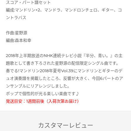
スコア・パート譜セット
編成:マンドリン×2、マンドラ、マンドロンチェロ、ギター、コ
ントラバス
作曲:星野源
編曲:森本和幸
2018年上半期放送のNHK連続テレビ小説『半分、青い。』の主
題歌として書き下ろされた星野源の配信限定シングル曲です。
奏でる!マンドリン2018年夏号Vol.39にマンドリンとギターのデ
ュオ演奏譜を掲載したところ、反響が大きく、今回6パートのア
ンサンブルにリアレンジしました。
ポップで個性的が光る楽しい楽曲です♪
発送目安：1週間前後（入荷次第お届け）
カスタマーレビュー