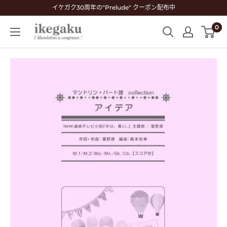
コ
イケガク30周年の"Prelude" クーポン配布中
ン
0
Mandolin
テ
&
ン
Guitar
ツ
Shop
に
ikegaku
ス
キ
ッ
プ
す
る