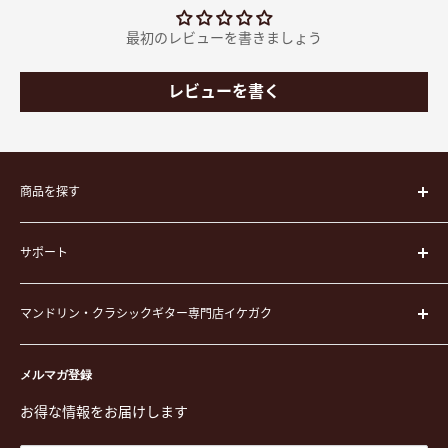
最初のレビューを書きましょう
レビューを書く
商品を探す
楽器
サポート
楽器ケース
弦
運営会社
ピック
マンドリン・クラシックギター専門店イケガク
イケガクについて
演奏用品
お買い物ガイド
〒171-0021 東京都豊島区西池袋3-23-5 芦沢ビル2F
ステーショナリー&アクセサリー
特定商取引法に基づく表示
メルマガ登録
TEL. 03-5952-1391 / FAX. 03-5952-1392
楽譜
プライバシーポリシー
お得な情報をお届けします
営業時間 月-水,金,土 11:00-19:00 / 日,祝 11:00-18:00 (木曜定
CD
利用規約