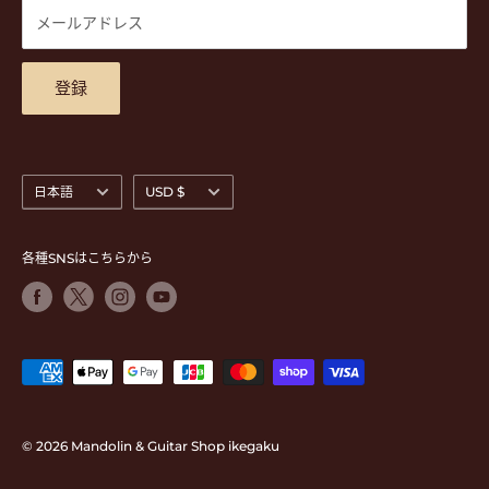
休)
DVD
商品検索
メールアドレス
東京都公安委員会古物商許可 第305501406268号
チケット
お問合せ
楽器レンタル
アクセスマップ
登録
言
通
日本語
USD $
語
貨
各種SNSはこちらから
© 2026 Mandolin & Guitar Shop ikegaku