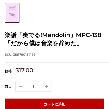
楽譜「奏でる!Mandolin」MPC-138
「だから僕は音楽を辞めた」
SKU:
3811790134199
販
$17.00
価格:
売
価
格
数量:
カートに追加