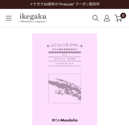
コ
イケガク30周年の"Prelude" クーポン配布中
ン
0
Mandolin
テ
&
ン
Guitar
ツ
Shop
に
ikegaku
ス
キ
ッ
プ
す
る