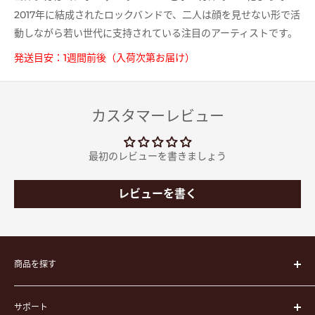
2017年に結成されたロックバンドで、二人は顔を見せない形で活
動しながら若い世代に支持されている注目のアーティストです。
発送目安：1週間前後（入荷次第お届け）
カスタマーレビュー
最初のレビューを書きましょう
レビューを書く
商品を探す
楽器
サポート
楽器ケース