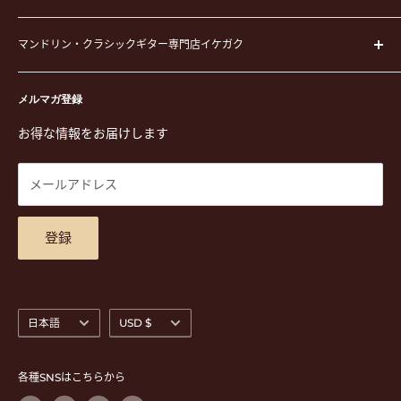
弦
運営会社
ピック
マンドリン・クラシックギター専門店イケガク
イケガクについて
演奏用品
お買い物ガイド
〒171-0021 東京都豊島区西池袋3-23-5 芦沢ビル2F
ステーショナリー&アクセサリー
特定商取引法に基づく表示
メルマガ登録
TEL. 03-5952-1391 / FAX. 03-5952-1392
楽譜
プライバシーポリシー
お得な情報をお届けします
営業時間 月-水,金,土 11:00-19:00 / 日,祝 11:00-18:00 (木曜定
CD
利用規約
休)
DVD
商品検索
メールアドレス
東京都公安委員会古物商許可 第305501406268号
チケット
お問合せ
楽器レンタル
アクセスマップ
登録
言
通
日本語
USD $
語
貨
各種SNSはこちらから