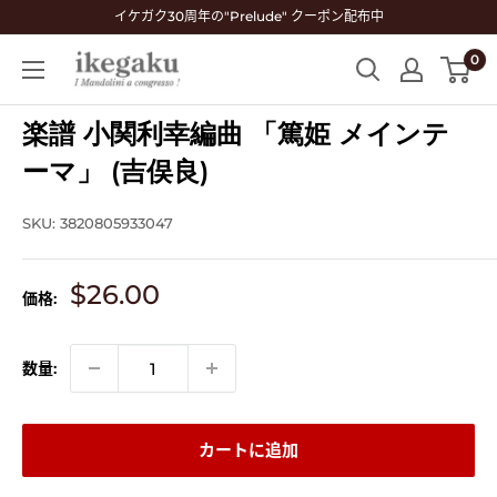
コ
イケガク30周年の"Prelude" クーポン配布中
ン
0
Mandolin
テ
&
ン
Guitar
楽譜 小関利幸編曲 「篤姫 メインテ
ツ
Shop
に
ーマ」 (吉俣良)
ikegaku
ス
キ
SKU:
3820805933047
ッ
プ
販
$26.00
価格:
す
売
る
価
格
数量:
カートに追加