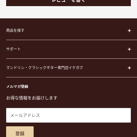
商品を探す
楽器
サポート
楽器ケース
弦
運営会社
ピック
マンドリン・クラシックギター専門店イケガク
イケガクについて
演奏用品
お買い物ガイド
〒171-0021 東京都豊島区西池袋3-23-5 芦沢ビル2F
ステーショナリー&アクセサリー
特定商取引法に基づく表示
メルマガ登録
TEL. 03-5952-1391 / FAX. 03-5952-1392
楽譜
プライバシーポリシー
お得な情報をお届けします
営業時間 月-水,金,土 11:00-19:00 / 日,祝 11:00-18:00 (木曜定
CD
利用規約
休)
DVD
商品検索
メールアドレス
東京都公安委員会古物商許可 第305501406268号
チケット
お問合せ
楽器レンタル
アクセスマップ
登録