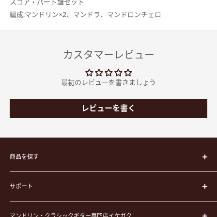
スコア・パート譜セット
編成:マンドリン×2、マンドラ、マンドロンチェロ
カスタマーレビュー
最初のレビューを書きましょう
レビューを書く
商品を探す
楽器
サポート
楽器ケース
弦
運営会社
ピック
マンドリン・クラシックギター専門店イケガク