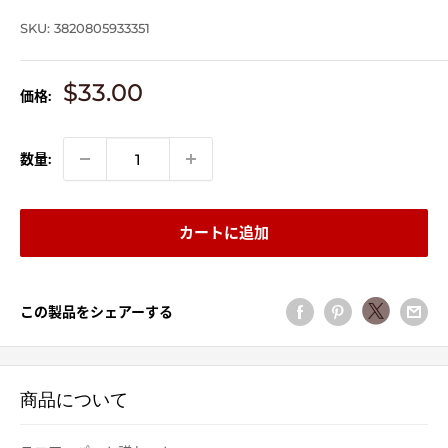
SKU:
3820805933351
販
$33.00
価格:
売
価
格
数量:
カートに追加
この製品をシェアーする
商品について