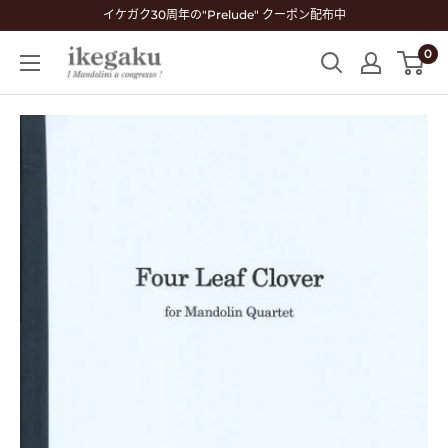
コ
イケガク30周年の"Prelude" クーポン配布中
ン
0
Mandolin
テ
&
ン
Guitar
ツ
Shop
に
ikegaku
ス
キ
ッ
プ
す
る