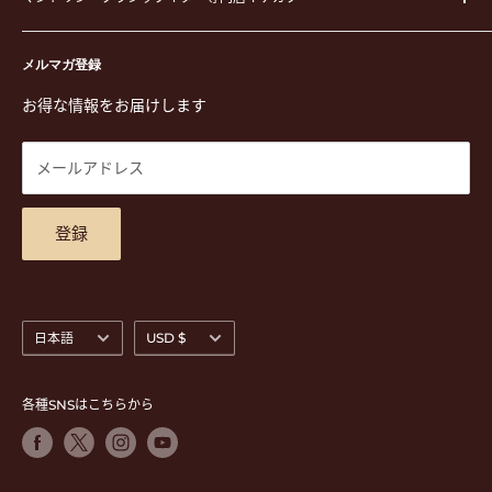
イケガクについて
演奏用品
お買い物ガイド
〒171-0021 東京都豊島区西池袋3-23-5 芦沢ビル2F
ステーショナリー&アクセサリー
特定商取引法に基づく表示
メルマガ登録
TEL. 03-5952-1391 / FAX. 03-5952-1392
楽譜
プライバシーポリシー
お得な情報をお届けします
営業時間 月-水,金,土 11:00-19:00 / 日,祝 11:00-18:00 (木曜定
CD
利用規約
休)
DVD
商品検索
メールアドレス
東京都公安委員会古物商許可 第305501406268号
チケット
お問合せ
楽器レンタル
アクセスマップ
登録
言
通
日本語
USD $
語
貨
各種SNSはこちらから