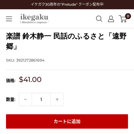
コ
イケガク30周年の"Prelude" クーポン配布中
ン
0
Mandolin
テ
&
ン
Guitar
楽譜 鈴木静一 民話のふるさと「遠野
ツ
Shop
に
郷」
ikegaku
ス
キ
SKU:
3921272861694
ッ
プ
販
$41.00
価格:
す
売
る
価
格
数量:
カートに追加