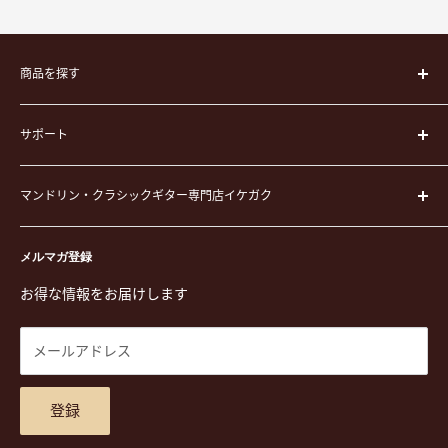
商品を探す
楽器
サポート
楽器ケース
弦
運営会社
ピック
マンドリン・クラシックギター専門店イケガク
イケガクについて
演奏用品
お買い物ガイド
〒171-0021 東京都豊島区西池袋3-23-5 芦沢ビル2F
ステーショナリー&アクセサリー
特定商取引法に基づく表示
メルマガ登録
TEL. 03-5952-1391 / FAX. 03-5952-1392
楽譜
プライバシーポリシー
お得な情報をお届けします
営業時間 月-水,金,土 11:00-19:00 / 日,祝 11:00-18:00 (木曜定
CD
利用規約
休)
DVD
商品検索
メールアドレス
東京都公安委員会古物商許可 第305501406268号
チケット
お問合せ
楽器レンタル
アクセスマップ
登録