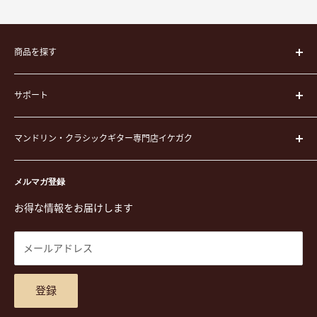
商品を探す
楽器
サポート
楽器ケース
弦
運営会社
ピック
マンドリン・クラシックギター専門店イケガク
イケガクについて
演奏用品
お買い物ガイド
〒171-0021 東京都豊島区西池袋3-23-5 芦沢ビル2F
ステーショナリー&アクセサリー
特定商取引法に基づく表示
メルマガ登録
TEL. 03-5952-1391 / FAX. 03-5952-1392
楽譜
プライバシーポリシー
お得な情報をお届けします
営業時間 月-水,金,土 11:00-19:00 / 日,祝 11:00-18:00 (木曜定
CD
利用規約
休)
DVD
商品検索
メールアドレス
東京都公安委員会古物商許可 第305501406268号
チケット
お問合せ
楽器レンタル
アクセスマップ
登録