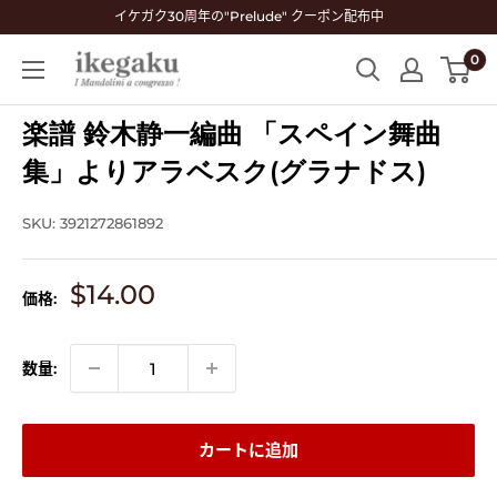
コ
イケガク30周年の"Prelude" クーポン配布中
ン
0
Mandolin
テ
&
ン
Guitar
楽譜 鈴木静一編曲 「スペイン舞曲
ツ
Shop
に
集」よりアラベスク(グラナドス)
ikegaku
ス
キ
SKU:
3921272861892
ッ
プ
販
$14.00
価格:
す
売
る
価
格
数量:
カートに追加