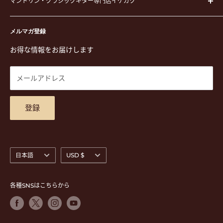
ピック
マンドリン・クラシックギター専門店イケガク
イケガクについて
演奏用品
お買い物ガイド
〒171-0021 東京都豊島区西池袋3-23-5 芦沢ビル2F
ステーショナリー&アクセサリー
特定商取引法に基づく表示
メルマガ登録
TEL. 03-5952-1391 / FAX. 03-5952-1392
楽譜
プライバシーポリシー
お得な情報をお届けします
営業時間 月-水,金,土 11:00-19:00 / 日,祝 11:00-18:00 (木曜定
CD
利用規約
休)
DVD
商品検索
メールアドレス
東京都公安委員会古物商許可 第305501406268号
チケット
お問合せ
楽器レンタル
アクセスマップ
登録
言
通
日本語
USD $
語
貨
各種SNSはこちらから