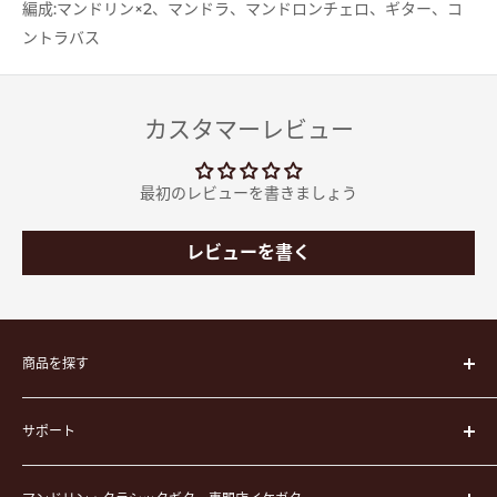
編成:マンドリン×2、マンドラ、マンドロンチェロ、ギター、コ
ントラバス
カスタマーレビュー
最初のレビューを書きましょう
レビューを書く
商品を探す
楽器
サポート
楽器ケース
弦
運営会社