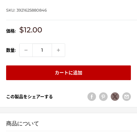
SKU:
3921625880846
販
$12.00
価格:
売
価
格
数量:
カートに追加
この製品をシェアーする
商品について