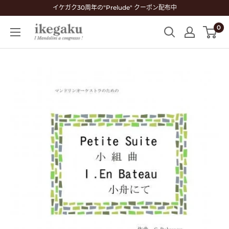
コ
イケガク30周年の"Prelude" クーポン配布中
ン
0
Mandolin
テ
&
ン
Guitar
ツ
Shop
に
ikegaku
ス
キ
ッ
プ
す
る