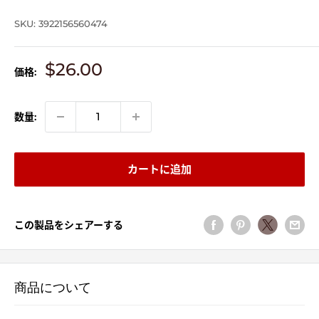
SKU:
3922156560474
販
$26.00
価格:
売
価
格
数量:
カートに追加
この製品をシェアーする
商品について