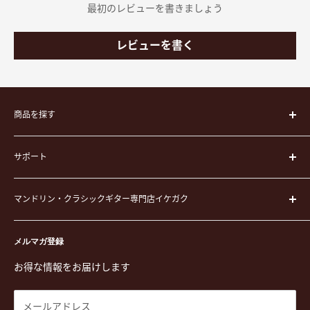
最初のレビューを書きましょう
レビューを書く
商品を探す
楽器
サポート
楽器ケース
弦
運営会社
ピック
マンドリン・クラシックギター専門店イケガク
イケガクについて
演奏用品
お買い物ガイド
〒171-0021 東京都豊島区西池袋3-23-5 芦沢ビル2F
ステーショナリー&アクセサリー
特定商取引法に基づく表示
メルマガ登録
TEL. 03-5952-1391 / FAX. 03-5952-1392
楽譜
プライバシーポリシー
お得な情報をお届けします
営業時間 月-水,金,土 11:00-19:00 / 日,祝 11:00-18:00 (木曜定
CD
利用規約
休)
DVD
商品検索
メールアドレス