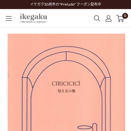
コ
イケガク30周年の"Prelude" クーポン配布中
ン
0
Mandolin
テ
&
ン
Guitar
ツ
Shop
に
ikegaku
ス
キ
ッ
プ
す
る