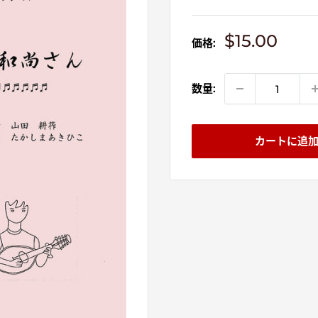
販
$15.00
価格:
売
価
格
数量:
カートに追