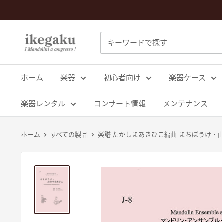
コ
ン
テ
Mandolin
ン
&
ツ
Guitar
に
ホーム
楽器
初心者向け
楽器ケース
Shop
ス
ikegaku
キ
楽器レンタル
コンサート情報
メンテナンス
ッ
プ
ホーム
すべての製品
楽譜 たかしまあきひこ編曲 まちぼうけ・
す
る