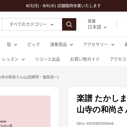
8/3(月) - 8/6(木) 店舗臨時休業いたします
言語
すべてのカテゴリー
日本語
弦
ピック
演奏用品
アクセサリー
レッスン
リユース出品
お買い物ガイド
アクセス
山寺の和尚さん(山田耕筰・服部良一)
楽譜 たかし
山寺の和尚さ
SKU:
4010551310646