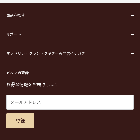
商品を探す
楽器
サポート
楽器ケース
弦
運営会社
ピック
マンドリン・クラシックギター専門店イケガク
イケガクについて
演奏用品
お買い物ガイド
〒171-0021 東京都豊島区西池袋3-23-5 芦沢ビル2F
ステーショナリー&アクセサリー
特定商取引法に基づく表示
メルマガ登録
TEL. 03-5952-1391 / FAX. 03-5952-1392
楽譜
プライバシーポリシー
お得な情報をお届けします
営業時間 月-水,金,土 11:00-19:00 / 日,祝 11:00-18:00 (木曜定
CD
利用規約
休)
DVD
商品検索
メールアドレス
東京都公安委員会古物商許可 第305501406268号
チケット
お問合せ
楽器レンタル
アクセスマップ
登録