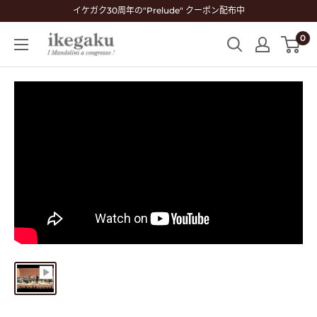
コ
イケガク30周年の"Prelude" クーポン配布中
ン
0
Mandolin
テ
&
ン
Guitar
ツ
Shop
に
ikegaku
ス
キ
ッ
プ
す
る