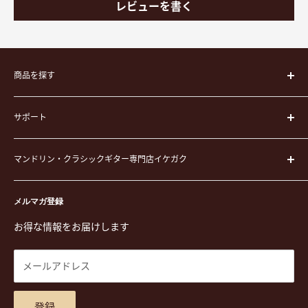
レビューを書く
商品を探す
楽器
サポート
楽器ケース
弦
運営会社
ピック
マンドリン・クラシックギター専門店イケガク
イケガクについて
演奏用品
お買い物ガイド
〒171-0021 東京都豊島区西池袋3-23-5 芦沢ビル2F
ステーショナリー&アクセサリー
特定商取引法に基づく表示
メルマガ登録
TEL. 03-5952-1391 / FAX. 03-5952-1392
楽譜
プライバシーポリシー
お得な情報をお届けします
営業時間 月-水,金,土 11:00-19:00 / 日,祝 11:00-18:00 (木曜定
CD
利用規約
休)
DVD
商品検索
メールアドレス
東京都公安委員会古物商許可 第305501406268号
チケット
お問合せ
楽器レンタル
アクセスマップ
登録