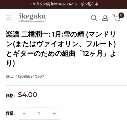
コ
イケガク30周年の"Prelude" クーポン配布中
ン
0
Mandolin
テ
&
ン
Guitar
楽譜 二橋潤一: 1月:雪の精 (マンドリ
ツ
Shop
に
ン(またはヴァイオリン、フルート)
ikegaku
ス
とギターのための組曲「12ヶ月」よ
キ
り)
ッ
プ
SKU:
4120956540507
す
る
販
$4.00
価格:
売
価
格
数量: