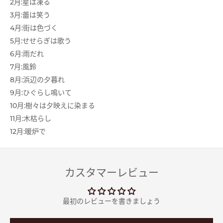
2月:星は凍る
3月:蕾は笑う
4月:街は色づく
5月:せせらぎは歌う
6月:雨だれ
7月:風鈴
8月:浜辺の夕暮れ
9月:ひぐらし鳴いて
10月:樹々は夕映えに染まる
11月:木枯らし
12月:暖炉で
カスタマーレビュー
最初のレビューを書きましょう