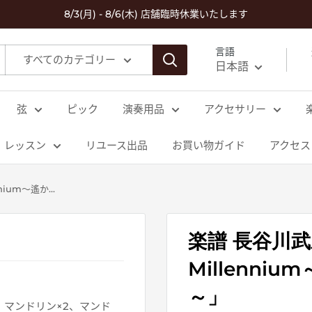
8/3(月) - 8/6(木) 店舗臨時休業いたします
言語
すべてのカテゴリー
日本語
弦
ピック
演奏用品
アクセサリー
レッスン
リユース出品
お買い物ガイド
アクセス
nium～遙か...
楽譜 長谷川武宏「
Millenni
～」
、マンドリン×2、マンド