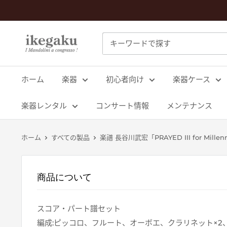
コ
ン
テ
Mandolin
ン
&
ツ
Guitar
に
ホーム
楽器
初心者向け
楽器ケース
Shop
ス
ikegaku
キ
楽器レンタル
コンサート情報
メンテナンス
ッ
プ
ホーム
すべての製品
楽譜 長谷川武宏「PRAYED III for Millen
す
る
商品について
スコア・パート譜セット
編成:ピッコロ、フルート、オーボエ、クラリネット×2