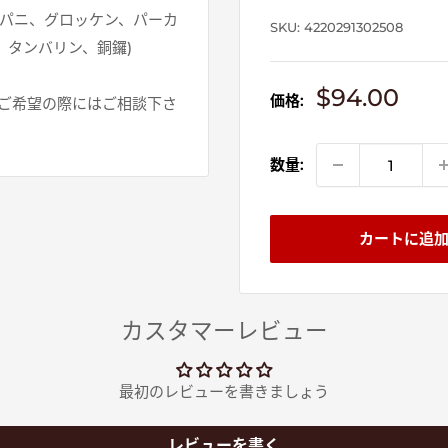
パニ、グロッケン、パーカ
SKU:
4220291302508
、タンバリン、銅鑼)
販
$94.00
価格:
ご希望の際にはご相談下さ
売
価
格
数量:
カートに追
カスタマーレビュー
最初のレビューを書きましょう
レビューを書く