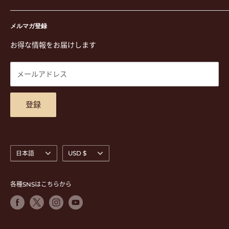
演奏用品
お買い物ガイド
〒171-0021 東京都豊島区西池袋3-23-5 芦沢ビル2F
ステーショナリー&アクセサリー
特定商取引法に基づく表示
メルマガ登録
TEL. 03-5952-1391 / FAX. 03-5952-1392
楽譜
プライバシーポリシー
お得な情報をお届けします
営業時間 月-水,金,土 11:00-19:00 / 日,祝 11:00-18:00 (木曜定
CD
利用規約
休)
DVD
商品検索
メールアドレス
東京都公安委員会古物商許可 第305501406268号
チケット
お問合せ
楽器レンタル
アクセスマップ
登録
言
通
日本語
USD $
語
貨
各種SNSはこちらから