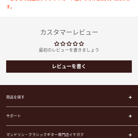
す。
カスタマーレビュー
最初のレビューを書きましょう
レビューを書く
商品を探す
楽器
サポート
楽器ケース
弦
運営会社
ピック
マンドリン・クラシックギター専門店イケガク
イケガクについて