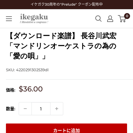
コ
イケガク30周年の"Prelude" クーポン配布中
ン
0
Mandolin
テ
&
ン
Guitar
【ダウンロード楽譜】 長谷川武宏
ツ
Shop
に
「マンドリンオーケストラの為の
ikegaku
ス
「愛の唄」」
キ
ッ
SKU:
4220291302539dl
プ
す
販
$36.00
る
価格:
売
価
格
数量:
カートに追加