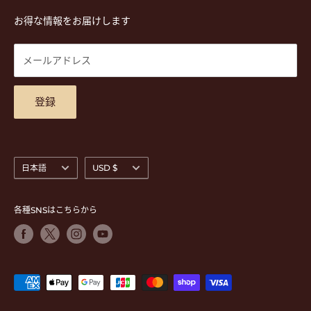
TEL. 03-5952-1391 / FAX. 03-5952-1392
楽譜
プライバシーポリシー
お得な情報をお届けします
営業時間 月-水,金,土 11:00-19:00 / 日,祝 11:00-18:00 (木曜定
CD
利用規約
休)
DVD
商品検索
メールアドレス
東京都公安委員会古物商許可 第305501406268号
チケット
お問合せ
楽器レンタル
アクセスマップ
登録
言
通
日本語
USD $
語
貨
各種SNSはこちらから