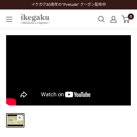
コ
イケガク30周年の"Prelude" クーポン配布中
ン
0
Mandolin
テ
&
ン
Guitar
ツ
Shop
に
ikegaku
ス
キ
ッ
プ
す
る