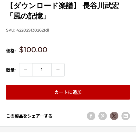
【ダウンロード楽譜】 長谷川武宏
「風の記憶」
SKU:
4220291302621dl
販
$100.00
価格:
売
価
格
数量:
カートに追加
この製品をシェアーする