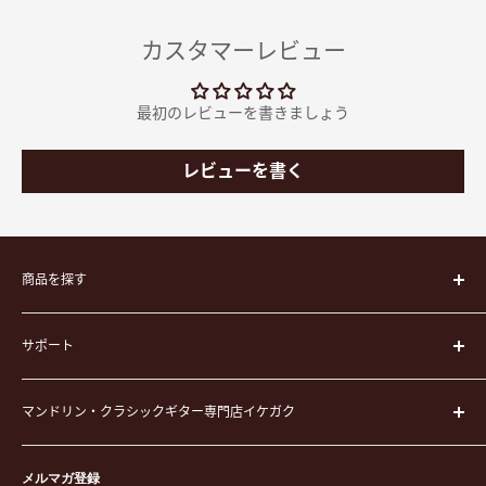
カスタマーレビュー
最初のレビューを書きましょう
レビューを書く
商品を探す
楽器
サポート
楽器ケース
弦
運営会社
ピック
マンドリン・クラシックギター専門店イケガク
イケガクについて
演奏用品
お買い物ガイド
〒171-0021 東京都豊島区西池袋3-23-5 芦沢ビル2F
ステーショナリー&アクセサリー
特定商取引法に基づく表示
メルマガ登録